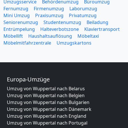
Umzugsservice
Behördenumzug
Büroumzug
Fernumzug
Firmenumzug
Laborumzug
Mini Umzug
Praxisumzug
Privatumzug
Seniorenumzug
Studentenumzug
Beiladung
Entrümpelung
Halteverbotszone
Klaviertransport
Möbellift
Haushaltsauflösung
Möbeltaxi
Möbelmitfahrzentrale
Umzugskartons
Europa-Umzüge
Umzug von Wuppertal nach Belarus
Umzug von Wuppertal nach Belgien
Umzug von Wuppertal nach Bulgarien
Umzug von Wuppertal nach Dänemark
Umzug von Wuppertal nach England
Umzug von Wuppertal nach Portugal