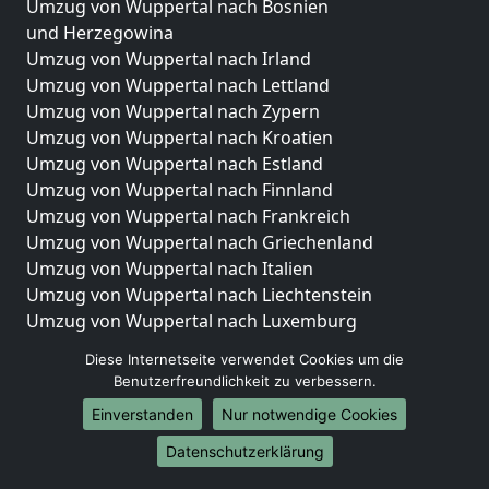
Umzug von Wuppertal nach Bosnien
und Herzegowina
Umzug von Wuppertal nach Irland
Umzug von Wuppertal nach Lettland
Umzug von Wuppertal nach Zypern
Umzug von Wuppertal nach Kroatien
Umzug von Wuppertal nach Estland
Umzug von Wuppertal nach Finnland
Umzug von Wuppertal nach Frankreich
Umzug von Wuppertal nach Griechenland
Umzug von Wuppertal nach Italien
Umzug von Wuppertal nach Liechtenstein
Umzug von Wuppertal nach Luxemburg
Umzug von Wuppertal nach Niederlande
Diese Internetseite verwendet Cookies um die
Umzug von Wuppertal nach Norwegen
Benutzerfreundlichkeit zu verbessern.
Umzüge-Deutschlandweit
Einverstanden
Nur notwendige Cookies
Umzug von Wuppertal nach Berlin
Datenschutzerklärung
Umzug von Wuppertal nach Hamburg