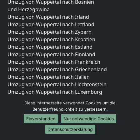
Umzug von Wuppertal nach Bosnien
und Herzegowina
Umzug von Wuppertal nach Irland
Umzug von Wuppertal nach Lettland
Umzug von Wuppertal nach Zypern
Umzug von Wuppertal nach Kroatien
Umzug von Wuppertal nach Estland
Umzug von Wuppertal nach Finnland
Umzug von Wuppertal nach Frankreich
Umzug von Wuppertal nach Griechenland
Umzug von Wuppertal nach Italien
Umzug von Wuppertal nach Liechtenstein
Umzug von Wuppertal nach Luxemburg
Umzug von Wuppertal nach Niederlande
Diese Internetseite verwendet Cookies um die
Umzug von Wuppertal nach Norwegen
Benutzerfreundlichkeit zu verbessern.
Umzüge-Deutschlandweit
Einverstanden
Nur notwendige Cookies
Umzug von Wuppertal nach Berlin
Datenschutzerklärung
Umzug von Wuppertal nach Hamburg