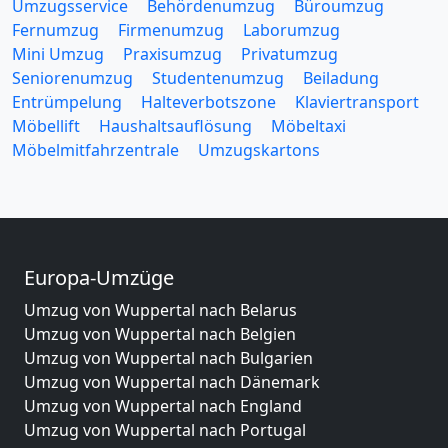
Umzugsservice
Behördenumzug
Büroumzug
Fernumzug
Firmenumzug
Laborumzug
Mini Umzug
Praxisumzug
Privatumzug
Seniorenumzug
Studentenumzug
Beiladung
Entrümpelung
Halteverbotszone
Klaviertransport
Möbellift
Haushaltsauflösung
Möbeltaxi
Möbelmitfahrzentrale
Umzugskartons
Europa-Umzüge
Umzug von Wuppertal nach Belarus
Umzug von Wuppertal nach Belgien
Umzug von Wuppertal nach Bulgarien
Umzug von Wuppertal nach Dänemark
Umzug von Wuppertal nach England
Umzug von Wuppertal nach Portugal