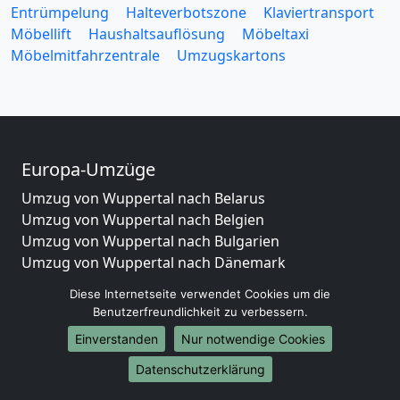
Entrümpelung
Halteverbotszone
Klaviertransport
Möbellift
Haushaltsauflösung
Möbeltaxi
Möbelmitfahrzentrale
Umzugskartons
Europa-Umzüge
Umzug von Wuppertal nach Belarus
Umzug von Wuppertal nach Belgien
Umzug von Wuppertal nach Bulgarien
Umzug von Wuppertal nach Dänemark
Umzug von Wuppertal nach England
Diese Internetseite verwendet Cookies um die
Umzug von Wuppertal nach Portugal
Benutzerfreundlichkeit zu verbessern.
Umzug von Wuppertal nach Bosnien
Einverstanden
Nur notwendige Cookies
und Herzegowina
Umzug von Wuppertal nach Irland
Datenschutzerklärung
Umzug von Wuppertal nach Lettland