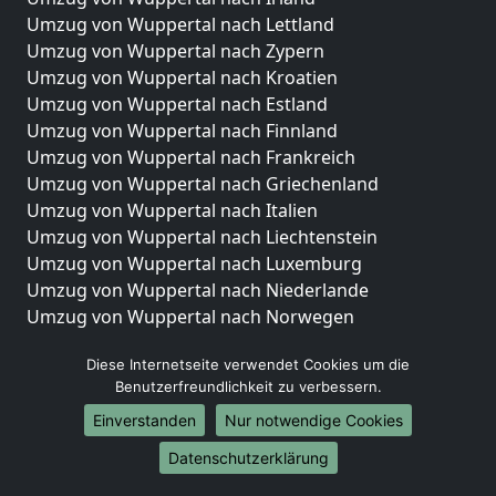
Umzug von Wuppertal nach Lettland
Umzug von Wuppertal nach Zypern
Umzug von Wuppertal nach Kroatien
Umzug von Wuppertal nach Estland
Umzug von Wuppertal nach Finnland
Umzug von Wuppertal nach Frankreich
Umzug von Wuppertal nach Griechenland
Umzug von Wuppertal nach Italien
Umzug von Wuppertal nach Liechtenstein
Umzug von Wuppertal nach Luxemburg
Umzug von Wuppertal nach Niederlande
Umzug von Wuppertal nach Norwegen
Umzüge-Deutschlandweit
Diese Internetseite verwendet Cookies um die
Benutzerfreundlichkeit zu verbessern.
Umzug von Wuppertal nach Berlin
Umzug von Wuppertal nach Hamburg
Einverstanden
Nur notwendige Cookies
Umzug von Wuppertal nach München
Datenschutzerklärung
Umzug von Wuppertal nach Köln