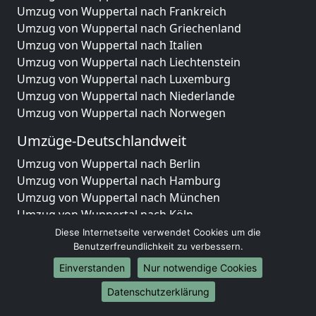
Umzug von Wuppertal nach Frankreich
Umzug von Wuppertal nach Griechenland
Umzug von Wuppertal nach Italien
Umzug von Wuppertal nach Liechtenstein
Umzug von Wuppertal nach Luxemburg
Umzug von Wuppertal nach Niederlande
Umzug von Wuppertal nach Norwegen
Umzüge-Deutschlandweit
Umzug von Wuppertal nach Berlin
Umzug von Wuppertal nach Hamburg
Umzug von Wuppertal nach München
Umzug von Wuppertal nach Köln
Umzug von Wuppertal nach Frankfurt am Main
Diese Internetseite verwendet Cookies um die
Umzug von Wuppertal nach Stuttgart
Benutzerfreundlichkeit zu verbessern.
Umzug von Wuppertal nach Düsseldorf
Einverstanden
Nur notwendige Cookies
Umzug von Wuppertal nach Leipzig
Datenschutzerklärung
Umzug von Wuppertal nach Dortmund
Umzug von Wuppertal nach Essen