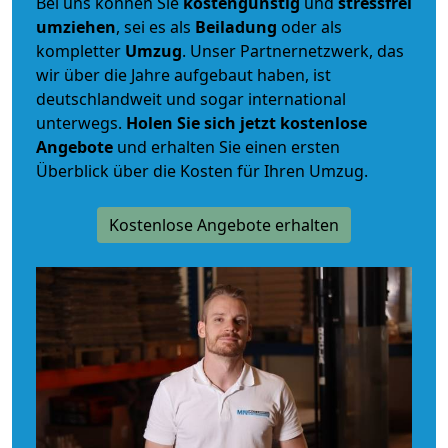
Bei uns können Sie
kostengünstig
und
stressfrei
umziehen
, sei es als
Beiladung
oder als
kompletter
Umzug
. Unser Partnernetzwerk, das
wir über die Jahre aufgebaut haben, ist
deutschlandweit und sogar international
unterwegs.
Holen Sie sich jetzt kostenlose
Angebote
und erhalten Sie einen ersten
Überblick über die Kosten für Ihren Umzug.
Kostenlose Angebote erhalten