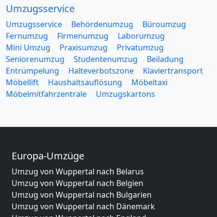
Umzugsservice
Umzugsservice
Behördenumzug
Büroumzug
Fernumzug
Firmenumzug
Laborumzug
Mini Umzug
Praxisumzug
Privatumzug
Seniorenumzug
Studentenumzug
Beiladung
Entrümpelung
Halteverbotszone
Klaviertransport
Möbellift
Haushaltsauflösung
Möbeltaxi
Möbelmitfahrzentrale
Umzugskartons
Europa-Umzüge
Umzug von Wuppertal nach Belarus
Umzug von Wuppertal nach Belgien
Umzug von Wuppertal nach Bulgarien
Umzug von Wuppertal nach Dänemark