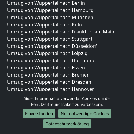
Umzug von Wuppertal nach Berlin
Umzug von Wuppertal nach Hamburg
Umzug von Wuppertal nach München
Umzug von Wuppertal nach Köln
Umzug von Wuppertal nach Frankfurt am Main
Umzug von Wuppertal nach Stuttgart
Umzug von Wuppertal nach Düsseldorf
Umzug von Wuppertal nach Leipzig
Umzug von Wuppertal nach Dortmund
Umzug von Wuppertal nach Essen
Umzug von Wuppertal nach Bremen
Umzug von Wuppertal nach Dresden
Umzug von Wuppertal nach Hannover
Umzug von Wuppertal nach Nürnberg
Diese Internetseite verwendet Cookies um die
Umzug von Wuppertal nach Duisburg
Benutzerfreundlichkeit zu verbessern.
Umzug von Wuppertal nach Bochum
Einverstanden
Nur notwendige Cookies
Umzug von Wuppertal nach Wuppertal
Datenschutzerklärung
Umzug von Wuppertal nach Bielefeld
Umzug von Wuppertal nach Bonn