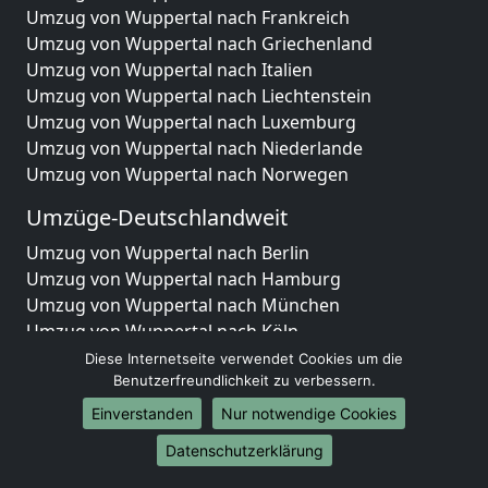
Umzug von Wuppertal nach Frankreich
Umzug von Wuppertal nach Griechenland
Umzug von Wuppertal nach Italien
Umzug von Wuppertal nach Liechtenstein
Umzug von Wuppertal nach Luxemburg
Umzug von Wuppertal nach Niederlande
Umzug von Wuppertal nach Norwegen
Umzüge-Deutschlandweit
Umzug von Wuppertal nach Berlin
Umzug von Wuppertal nach Hamburg
Umzug von Wuppertal nach München
Umzug von Wuppertal nach Köln
Umzug von Wuppertal nach Frankfurt am Main
Diese Internetseite verwendet Cookies um die
Umzug von Wuppertal nach Stuttgart
Benutzerfreundlichkeit zu verbessern.
Umzug von Wuppertal nach Düsseldorf
Einverstanden
Nur notwendige Cookies
Umzug von Wuppertal nach Leipzig
Datenschutzerklärung
Umzug von Wuppertal nach Dortmund
Umzug von Wuppertal nach Essen