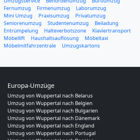
Umzugsservice
Behördenumzug
Büroumzug
Fernumzug
Firmenumzug
Laborumzug
Mini Umzug
Praxisumzug
Privatumzug
Seniorenumzug
Studentenumzug
Beiladung
Entrümpelung
Halteverbotszone
Klaviertransport
Möbellift
Haushaltsauflösung
Möbeltaxi
Möbelmitfahrzentrale
Umzugskartons
Europa-Umzüge
Umzug von Wuppertal nach Belarus
Umzug von Wuppertal nach Belgien
Umzug von Wuppertal nach Bulgarien
Umzug von Wuppertal nach Dänemark
Umzug von Wuppertal nach England
Umzug von Wuppertal nach Portugal