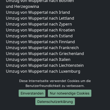
Umzug von Wuppertal nach Bosnien
und Herzegowina
Umzug von Wuppertal nach Irland
Umzug von Wuppertal nach Lettland
Umzug von Wuppertal nach Zypern
Umzug von Wuppertal nach Kroatien
Umzug von Wuppertal nach Estland
Umzug von Wuppertal nach Finnland
Umzug von Wuppertal nach Frankreich
Umzug von Wuppertal nach Griechenland
Umzug von Wuppertal nach Italien
Umzug von Wuppertal nach Liechtenstein
Umzug von Wuppertal nach Luxemburg
Umzug von Wuppertal nach Niederlande
Diese Internetseite verwendet Cookies um die
Umzug von Wuppertal nach Norwegen
Benutzerfreundlichkeit zu verbessern.
Umzüge-Deutschlandweit
Einverstanden
Nur notwendige Cookies
Umzug von Wuppertal nach Berlin
Datenschutzerklärung
Umzug von Wuppertal nach Hamburg