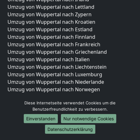
Umzug von Wuppertal nach Lettland
Umzug von Wuppertal nach Zypern
Umzug von Wuppertal nach Kroatien
Umzug von Wuppertal nach Estland
Umzug von Wuppertal nach Finnland
Umzug von Wuppertal nach Frankreich
Umzug von Wuppertal nach Griechenland
Umzug von Wuppertal nach Italien
Umzug von Wuppertal nach Liechtenstein
Umzug von Wuppertal nach Luxemburg
Umzug von Wuppertal nach Niederlande
Umzug von Wuppertal nach Norwegen
Umzüge-Deutschlandweit
Diese Internetseite verwendet Cookies um die
Benutzerfreundlichkeit zu verbessern.
Umzug von Wuppertal nach Berlin
Umzug von Wuppertal nach Hamburg
Einverstanden
Nur notwendige Cookies
Umzug von Wuppertal nach München
Datenschutzerklärung
Umzug von Wuppertal nach Köln