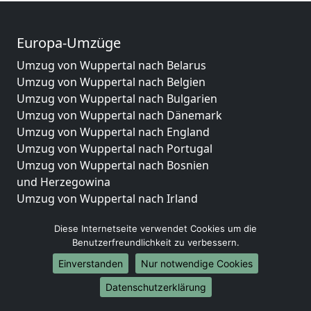
Europa-Umzüge
Umzug von Wuppertal nach Belarus
Umzug von Wuppertal nach Belgien
Umzug von Wuppertal nach Bulgarien
Umzug von Wuppertal nach Dänemark
Umzug von Wuppertal nach England
Umzug von Wuppertal nach Portugal
Umzug von Wuppertal nach Bosnien
und Herzegowina
Umzug von Wuppertal nach Irland
Umzug von Wuppertal nach Lettland
Diese Internetseite verwendet Cookies um die
Umzug von Wuppertal nach Zypern
Benutzerfreundlichkeit zu verbessern.
Umzug von Wuppertal nach Kroatien
Umzug von Wuppertal nach Estland
Einverstanden
Nur notwendige Cookies
Umzug von Wuppertal nach Finnland
Datenschutzerklärung
Umzug von Wuppertal nach Frankreich