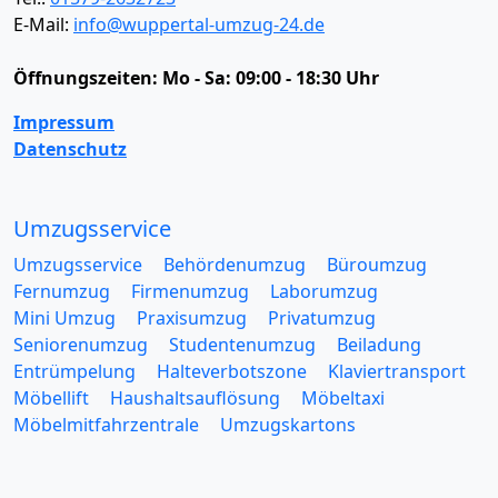
E-Mail:
info@wuppertal-umzug-24.de
Öffnungszeiten:
Mo - Sa: 09:00 - 18:30 Uhr
Impressum
Datenschutz
Umzugsservice
Umzugsservice
Behördenumzug
Büroumzug
Fernumzug
Firmenumzug
Laborumzug
Mini Umzug
Praxisumzug
Privatumzug
Seniorenumzug
Studentenumzug
Beiladung
Entrümpelung
Halteverbotszone
Klaviertransport
Möbellift
Haushaltsauflösung
Möbeltaxi
Möbelmitfahrzentrale
Umzugskartons