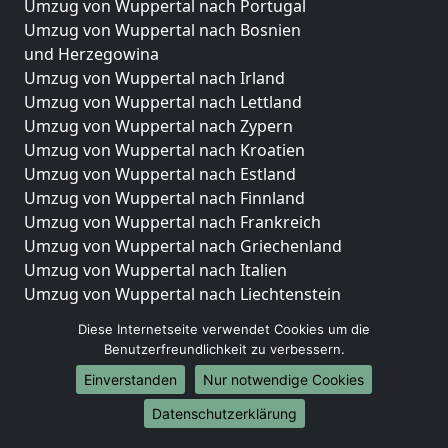
Umzug von Wuppertal nach Portugal
Umzug von Wuppertal nach Bosnien
und Herzegowina
Umzug von Wuppertal nach Irland
Umzug von Wuppertal nach Lettland
Umzug von Wuppertal nach Zypern
Umzug von Wuppertal nach Kroatien
Umzug von Wuppertal nach Estland
Umzug von Wuppertal nach Finnland
Umzug von Wuppertal nach Frankreich
Umzug von Wuppertal nach Griechenland
Umzug von Wuppertal nach Italien
Umzug von Wuppertal nach Liechtenstein
Umzug von Wuppertal nach Luxemburg
Diese Internetseite verwendet Cookies um die
Umzug von Wuppertal nach Niederlande
Benutzerfreundlichkeit zu verbessern.
Umzug von Wuppertal nach Norwegen
Einverstanden
Nur notwendige Cookies
Umzüge-Deutschlandweit
Datenschutzerklärung
Umzug von Wuppertal nach Berlin