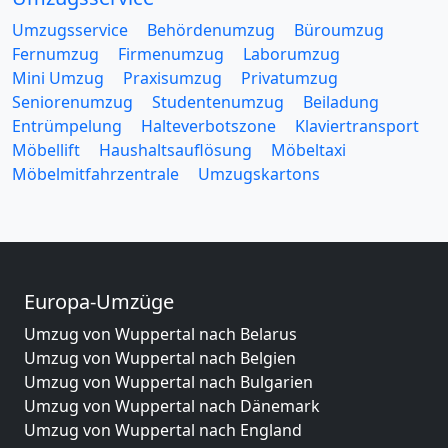
Umzugsservice
Behördenumzug
Büroumzug
Fernumzug
Firmenumzug
Laborumzug
Mini Umzug
Praxisumzug
Privatumzug
Seniorenumzug
Studentenumzug
Beiladung
Entrümpelung
Halteverbotszone
Klaviertransport
Möbellift
Haushaltsauflösung
Möbeltaxi
Möbelmitfahrzentrale
Umzugskartons
Europa-Umzüge
Umzug von Wuppertal nach Belarus
Umzug von Wuppertal nach Belgien
Umzug von Wuppertal nach Bulgarien
Umzug von Wuppertal nach Dänemark
Umzug von Wuppertal nach England