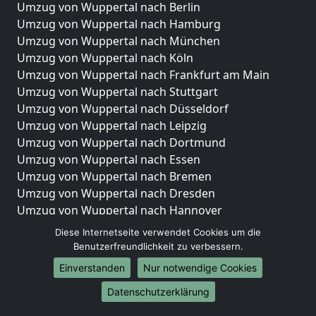
Umzug von Wuppertal nach Berlin
Umzug von Wuppertal nach Hamburg
Umzug von Wuppertal nach München
Umzug von Wuppertal nach Köln
Umzug von Wuppertal nach Frankfurt am Main
Umzug von Wuppertal nach Stuttgart
Umzug von Wuppertal nach Düsseldorf
Umzug von Wuppertal nach Leipzig
Umzug von Wuppertal nach Dortmund
Umzug von Wuppertal nach Essen
Umzug von Wuppertal nach Bremen
Umzug von Wuppertal nach Dresden
Umzug von Wuppertal nach Hannover
Umzug von Wuppertal nach Nürnberg
Diese Internetseite verwendet Cookies um die
Umzug von Wuppertal nach Duisburg
Benutzerfreundlichkeit zu verbessern.
Umzug von Wuppertal nach Bochum
Einverstanden
Nur notwendige Cookies
Umzug von Wuppertal nach Wuppertal
Datenschutzerklärung
Umzug von Wuppertal nach Bielefeld
Umzug von Wuppertal nach Bonn