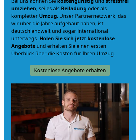
Bei uns können Sie
kostengünstig
und
stressfrei
umziehen
, sei es als
Beiladung
oder als
kompletter
Umzug
. Unser Partnernetzwerk, das
wir über die Jahre aufgebaut haben, ist
deutschlandweit und sogar international
unterwegs.
Holen Sie sich jetzt kostenlose
Angebote
und erhalten Sie einen ersten
Überblick über die Kosten für Ihren Umzug.
Kostenlose Angebote erhalten