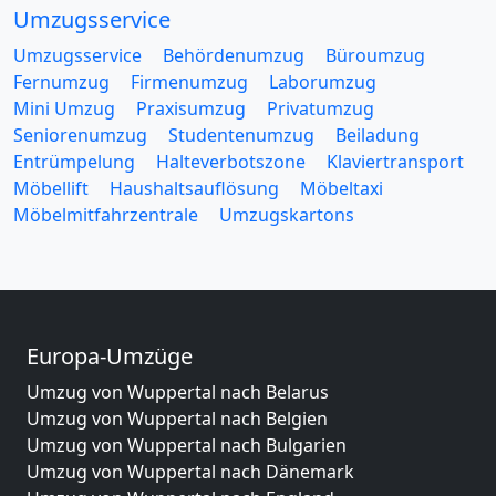
Umzugsservice
Umzugsservice
Behördenumzug
Büroumzug
Fernumzug
Firmenumzug
Laborumzug
Mini Umzug
Praxisumzug
Privatumzug
Seniorenumzug
Studentenumzug
Beiladung
Entrümpelung
Halteverbotszone
Klaviertransport
Möbellift
Haushaltsauflösung
Möbeltaxi
Möbelmitfahrzentrale
Umzugskartons
Europa-Umzüge
Umzug von Wuppertal nach Belarus
Umzug von Wuppertal nach Belgien
Umzug von Wuppertal nach Bulgarien
Umzug von Wuppertal nach Dänemark