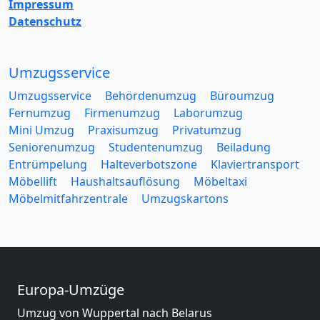
Impressum
Datenschutz
Umzugsservice
Umzugsservice
Behördenumzug
Büroumzug
Fernumzug
Firmenumzug
Laborumzug
Mini Umzug
Praxisumzug
Privatumzug
Seniorenumzug
Studentenumzug
Beiladung
Entrümpelung
Halteverbotszone
Klaviertransport
Möbellift
Haushaltsauflösung
Möbeltaxi
Möbelmitfahrzentrale
Umzugskartons
Europa-Umzüge
Umzug von Wuppertal nach Belarus