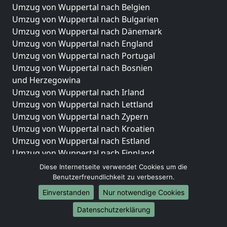
Umzug von Wuppertal nach Belgien
Umzug von Wuppertal nach Bulgarien
Umzug von Wuppertal nach Dänemark
Umzug von Wuppertal nach England
Umzug von Wuppertal nach Portugal
Umzug von Wuppertal nach Bosnien
und Herzegowina
Umzug von Wuppertal nach Irland
Umzug von Wuppertal nach Lettland
Umzug von Wuppertal nach Zypern
Umzug von Wuppertal nach Kroatien
Umzug von Wuppertal nach Estland
Umzug von Wuppertal nach Finnland
Umzug von Wuppertal nach Frankreich
Diese Internetseite verwendet Cookies um die
Umzug von Wuppertal nach Griechenland
Benutzerfreundlichkeit zu verbessern.
Umzug von Wuppertal nach Italien
Einverstanden
Nur notwendige Cookies
Umzug von Wuppertal nach Liechtenstein
Datenschutzerklärung
Umzug von Wuppertal nach Luxemburg
Umzug von Wuppertal nach Niederlande