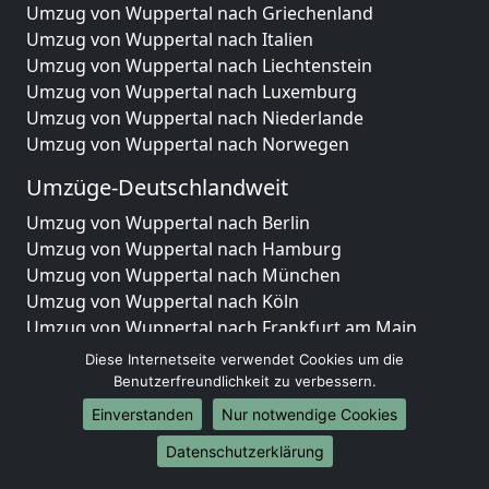
Umzug von Wuppertal nach Griechenland
Umzug von Wuppertal nach Italien
Umzug von Wuppertal nach Liechtenstein
Umzug von Wuppertal nach Luxemburg
Umzug von Wuppertal nach Niederlande
Umzug von Wuppertal nach Norwegen
Umzüge-Deutschlandweit
Umzug von Wuppertal nach Berlin
Umzug von Wuppertal nach Hamburg
Umzug von Wuppertal nach München
Umzug von Wuppertal nach Köln
Umzug von Wuppertal nach Frankfurt am Main
Umzug von Wuppertal nach Stuttgart
Diese Internetseite verwendet Cookies um die
Umzug von Wuppertal nach Düsseldorf
Benutzerfreundlichkeit zu verbessern.
Umzug von Wuppertal nach Leipzig
Einverstanden
Nur notwendige Cookies
Umzug von Wuppertal nach Dortmund
Datenschutzerklärung
Umzug von Wuppertal nach Essen
Umzug von Wuppertal nach Bremen