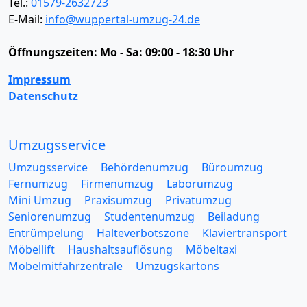
Tel.:
01579-2632723
E-Mail:
info@wuppertal-umzug-24.de
Öffnungszeiten:
Mo - Sa: 09:00 - 18:30 Uhr
Impressum
Datenschutz
Umzugsservice
Umzugsservice
Behördenumzug
Büroumzug
Fernumzug
Firmenumzug
Laborumzug
Mini Umzug
Praxisumzug
Privatumzug
Seniorenumzug
Studentenumzug
Beiladung
Entrümpelung
Halteverbotszone
Klaviertransport
Möbellift
Haushaltsauflösung
Möbeltaxi
Möbelmitfahrzentrale
Umzugskartons