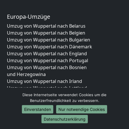
Europa-Umzüge
Umzug von Wuppertal nach Belarus
Umzug von Wuppertal nach Belgien
Umzug von Wuppertal nach Bulgarien
Umzug von Wuppertal nach Dänemark
Umzug von Wuppertal nach England
Umzug von Wuppertal nach Portugal
Umzug von Wuppertal nach Bosnien
und Herzegowina
Umzug von Wuppertal nach Irland
Umzug von Wuppertal nach Lettland
Umzug von Wuppertal nach Zypern
Diese Internetseite verwendet Cookies um die
Benutzerfreundlichkeit zu verbessern.
Umzug von Wuppertal nach Kroatien
Umzug von Wuppertal nach Estland
Einverstanden
Nur notwendige Cookies
Umzug von Wuppertal nach Finnland
Datenschutzerklärung
Umzug von Wuppertal nach Frankreich