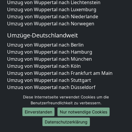
Umzug von Wuppertal nach Liechtenstein
Umzug von Wuppertal nach Luxemburg
Umzug von Wuppertal nach Niederlande
Umzug von Wuppertal nach Norwegen
Umzüge-Deutschlandweit
Umzug von Wuppertal nach Berlin
Umzug von Wuppertal nach Hamburg
Umzug von Wuppertal nach München
Umzug von Wuppertal nach Köln
Umzug von Wuppertal nach Frankfurt am Main
Umzug von Wuppertal nach Stuttgart
Umzug von Wuppertal nach Düsseldorf
Umzug von Wuppertal nach Leipzig
Diese Internetseite verwendet Cookies um die
Umzug von Wuppertal nach Dortmund
Benutzerfreundlichkeit zu verbessern.
Umzug von Wuppertal nach Essen
Einverstanden
Nur notwendige Cookies
Umzug von Wuppertal nach Bremen
Umzug von Wuppertal nach Dresden
Datenschutzerklärung
Umzug von Wuppertal nach Hannover