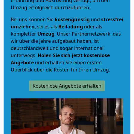
Erfahrung und Ausrüstung verfügt, um den
Umzug erfolgreich durchzuführen.
Bei uns können Sie
kostengünstig
und
stressfrei
umziehen
, sei es als
Beiladung
oder als
kompletter
Umzug
. Unser Partnernetzwerk, das
wir über die Jahre aufgebaut haben, ist
deutschlandweit und sogar international
unterwegs.
Holen Sie sich jetzt kostenlose
Angebote
und erhalten Sie einen ersten
Überblick über die Kosten für Ihren Umzug.
Kostenlose Angebote erhalten