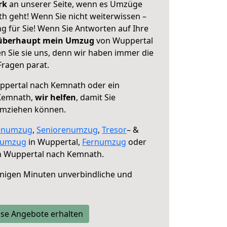
erk
an unserer Seite, wenn es Umzüge
 geht! Wenn Sie nicht weiterwissen –
ng für Sie! Wenn Sie Antworten auf Ihre
 überhaupt mein Umzug
von Wuppertal
 Sie sie uns, denn wir haben immer die
Fragen parat.
pertal nach Kemnath oder ein
Kemnath,
wir helfen
, damit Sie
umziehen können.
enumzug
,
Seniorenumzug
,
Tresor
– &
numzug
in Wuppertal,
Fernumzug
oder
 Wuppertal nach Kemnath.
nigen Minuten unverbindliche und
se Angebote erhalten