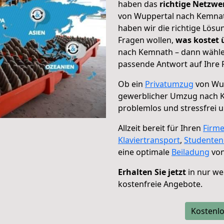
haben das
richtige Netzw
von Wuppertal nach Kemnath
haben wir die richtige Lösu
Fragen wollen,
was kostet
nach Kemnath – dann wählen
passende Antwort auf Ihre 
Ob ein
Privatumzug
von Wup
gewerblicher Umzug nach 
problemlos und stressfrei 
Allzeit bereit für Ihren
Firm
Klaviertransport
,
Studente
eine optimale
Beiladung
von
Erhalten Sie jetzt
in nur we
kostenfreie Angebote.
Kostenlo