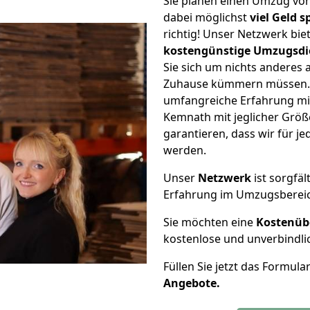
Sie planen einen Umzug v
dabei möglichst
viel Geld 
richtig! Unser Netzwerk bi
kostengünstige Umzugsdi
Sie sich um nichts anderes 
Zuhause kümmern müssen. W
umfangreiche Erfahrung m
Kemnath mit jeglicher Grö
garantieren, dass wir für j
werden.
Unser
Netzwerk
ist sorgfäl
Erfahrung im Umzugsberei
Sie möchten eine
Kostenüb
kostenlose und unverbindli
Füllen Sie jetzt das Formula
Angebote.