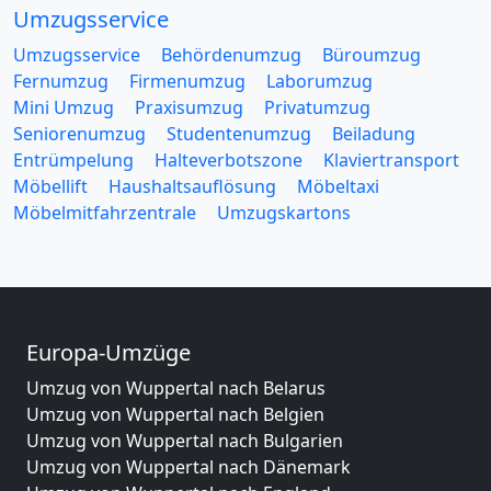
Umzugsservice
Umzugsservice
Behördenumzug
Büroumzug
Fernumzug
Firmenumzug
Laborumzug
Mini Umzug
Praxisumzug
Privatumzug
Seniorenumzug
Studentenumzug
Beiladung
Entrümpelung
Halteverbotszone
Klaviertransport
Möbellift
Haushaltsauflösung
Möbeltaxi
Möbelmitfahrzentrale
Umzugskartons
Europa-Umzüge
Umzug von Wuppertal nach Belarus
Umzug von Wuppertal nach Belgien
Umzug von Wuppertal nach Bulgarien
Umzug von Wuppertal nach Dänemark