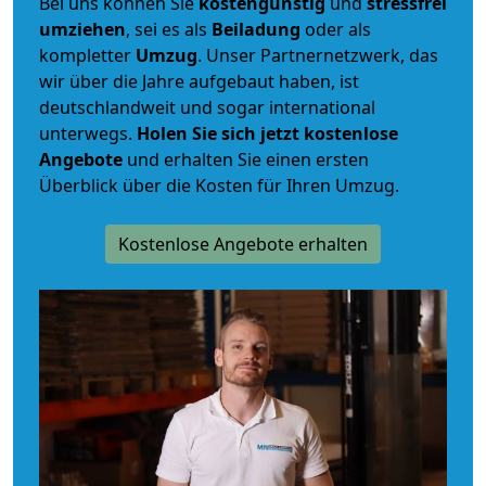
Bei uns können Sie
kostengünstig
und
stressfrei
umziehen
, sei es als
Beiladung
oder als
kompletter
Umzug
. Unser Partnernetzwerk, das
wir über die Jahre aufgebaut haben, ist
deutschlandweit und sogar international
unterwegs.
Holen Sie sich jetzt kostenlose
Angebote
und erhalten Sie einen ersten
Überblick über die Kosten für Ihren Umzug.
Kostenlose Angebote erhalten