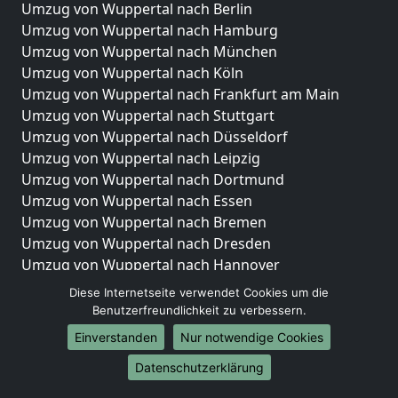
Umzug von Wuppertal nach Berlin
Umzug von Wuppertal nach Hamburg
Umzug von Wuppertal nach München
Umzug von Wuppertal nach Köln
Umzug von Wuppertal nach Frankfurt am Main
Umzug von Wuppertal nach Stuttgart
Umzug von Wuppertal nach Düsseldorf
Umzug von Wuppertal nach Leipzig
Umzug von Wuppertal nach Dortmund
Umzug von Wuppertal nach Essen
Umzug von Wuppertal nach Bremen
Umzug von Wuppertal nach Dresden
Umzug von Wuppertal nach Hannover
Umzug von Wuppertal nach Nürnberg
Diese Internetseite verwendet Cookies um die
Umzug von Wuppertal nach Duisburg
Benutzerfreundlichkeit zu verbessern.
Umzug von Wuppertal nach Bochum
Einverstanden
Nur notwendige Cookies
Umzug von Wuppertal nach Wuppertal
Datenschutzerklärung
Umzug von Wuppertal nach Bielefeld
Umzug von Wuppertal nach Bonn