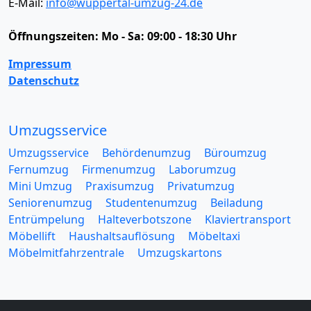
E-Mail:
info@wuppertal-umzug-24.de
Öffnungszeiten:
Mo - Sa: 09:00 - 18:30 Uhr
Impressum
Datenschutz
Umzugsservice
Umzugsservice
Behördenumzug
Büroumzug
Fernumzug
Firmenumzug
Laborumzug
Mini Umzug
Praxisumzug
Privatumzug
Seniorenumzug
Studentenumzug
Beiladung
Entrümpelung
Halteverbotszone
Klaviertransport
Möbellift
Haushaltsauflösung
Möbeltaxi
Möbelmitfahrzentrale
Umzugskartons