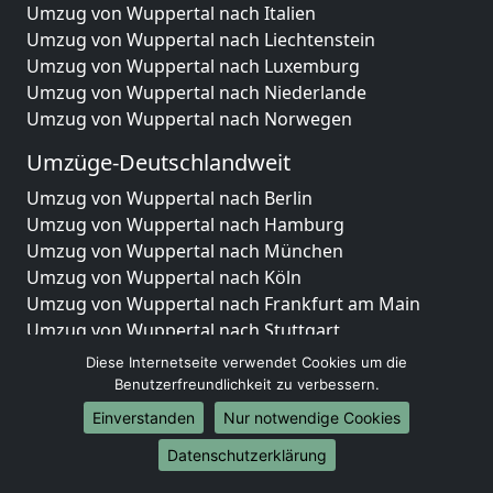
Umzug von Wuppertal nach Italien
Umzug von Wuppertal nach Liechtenstein
Umzug von Wuppertal nach Luxemburg
Umzug von Wuppertal nach Niederlande
Umzug von Wuppertal nach Norwegen
Umzüge-Deutschlandweit
Umzug von Wuppertal nach Berlin
Umzug von Wuppertal nach Hamburg
Umzug von Wuppertal nach München
Umzug von Wuppertal nach Köln
Umzug von Wuppertal nach Frankfurt am Main
Umzug von Wuppertal nach Stuttgart
Umzug von Wuppertal nach Düsseldorf
Diese Internetseite verwendet Cookies um die
Umzug von Wuppertal nach Leipzig
Benutzerfreundlichkeit zu verbessern.
Umzug von Wuppertal nach Dortmund
Einverstanden
Nur notwendige Cookies
Umzug von Wuppertal nach Essen
Datenschutzerklärung
Umzug von Wuppertal nach Bremen
Umzug von Wuppertal nach Dresden