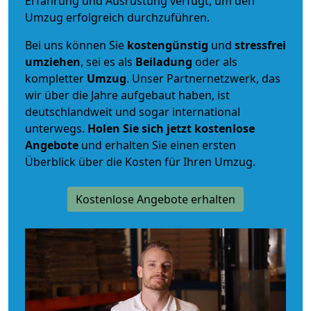
Erfahrung und Ausrüstung verfügt, um den
Umzug erfolgreich durchzuführen.
Bei uns können Sie
kostengünstig
und
stressfrei
umziehen
, sei es als
Beiladung
oder als
kompletter
Umzug
. Unser Partnernetzwerk, das
wir über die Jahre aufgebaut haben, ist
deutschlandweit und sogar international
unterwegs.
Holen Sie sich jetzt kostenlose
Angebote
und erhalten Sie einen ersten
Überblick über die Kosten für Ihren Umzug.
Kostenlose Angebote erhalten