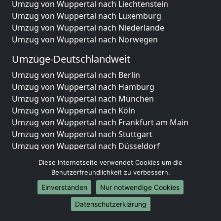
Umzug von Wuppertal nach Liechtenstein
Umzug von Wuppertal nach Luxemburg
Umzug von Wuppertal nach Niederlande
Umzug von Wuppertal nach Norwegen
Umzüge-Deutschlandweit
Umzug von Wuppertal nach Berlin
Umzug von Wuppertal nach Hamburg
Umzug von Wuppertal nach München
Umzug von Wuppertal nach Köln
Umzug von Wuppertal nach Frankfurt am Main
Umzug von Wuppertal nach Stuttgart
Umzug von Wuppertal nach Düsseldorf
Umzug von Wuppertal nach Leipzig
Diese Internetseite verwendet Cookies um die
Umzug von Wuppertal nach Dortmund
Benutzerfreundlichkeit zu verbessern.
Umzug von Wuppertal nach Essen
Einverstanden
Nur notwendige Cookies
Umzug von Wuppertal nach Bremen
Umzug von Wuppertal nach Dresden
Datenschutzerklärung
Umzug von Wuppertal nach Hannover