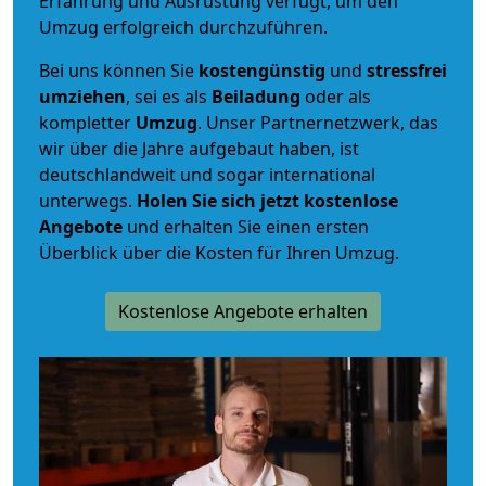
Erfahrung und Ausrüstung verfügt, um den
Umzug erfolgreich durchzuführen.
Bei uns können Sie
kostengünstig
und
stressfrei
umziehen
, sei es als
Beiladung
oder als
kompletter
Umzug
. Unser Partnernetzwerk, das
wir über die Jahre aufgebaut haben, ist
deutschlandweit und sogar international
unterwegs.
Holen Sie sich jetzt kostenlose
Angebote
und erhalten Sie einen ersten
Überblick über die Kosten für Ihren Umzug.
Kostenlose Angebote erhalten