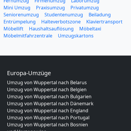
Fernumzug
Firmenumzug
Laborumzug
Mini Umzug
Praxisumzug
Privatumzug
Seniorenumzug
Studentenumzug
Beiladung
Entrümpelung
Halteverbotszone
Klaviertransport
Möbellift
Haushaltsauflösung
Möbeltaxi
Möbelmitfahrzentrale
Umzugskartons
Europa-Umzüge
Umzug von Wuppertal nach Belarus
Umzug von Wuppertal nach Belgien
Umzug von Wuppertal nach Bulgarien
Umzug von Wuppertal nach Dänemark
Umzug von Wuppertal nach England
Umzug von Wuppertal nach Portugal
Umzug von Wuppertal nach Bosnien