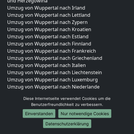
und Herzegowina
Umzug von Wuppertal nach Irland
Umzug von Wuppertal nach Lettland
Umzug von Wuppertal nach Zypern
Umzug von Wuppertal nach Kroatien
Umzug von Wuppertal nach Estland
Umzug von Wuppertal nach Finnland
Umzug von Wuppertal nach Frankreich
Umzug von Wuppertal nach Griechenland
Umzug von Wuppertal nach Italien
Umzug von Wuppertal nach Liechtenstein
Umzug von Wuppertal nach Luxemburg
Umzug von Wuppertal nach Niederlande
Umzug von Wuppertal nach Norwegen
Diese Internetseite verwendet Cookies um die
Umzüge-Deutschlandweit
Benutzerfreundlichkeit zu verbessern.
Einverstanden
Nur notwendige Cookies
Umzug von Wuppertal nach Berlin
Umzug von Wuppertal nach Hamburg
Datenschutzerklärung
Umzug von Wuppertal nach München