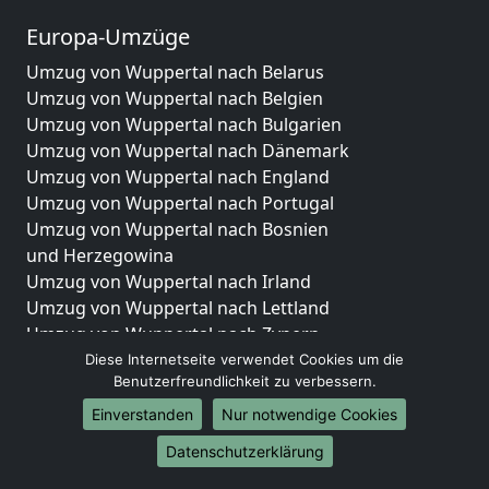
Europa-Umzüge
Umzug von Wuppertal nach Belarus
Umzug von Wuppertal nach Belgien
Umzug von Wuppertal nach Bulgarien
Umzug von Wuppertal nach Dänemark
Umzug von Wuppertal nach England
Umzug von Wuppertal nach Portugal
Umzug von Wuppertal nach Bosnien
und Herzegowina
Umzug von Wuppertal nach Irland
Umzug von Wuppertal nach Lettland
Umzug von Wuppertal nach Zypern
Umzug von Wuppertal nach Kroatien
Diese Internetseite verwendet Cookies um die
Benutzerfreundlichkeit zu verbessern.
Umzug von Wuppertal nach Estland
Umzug von Wuppertal nach Finnland
Einverstanden
Nur notwendige Cookies
Umzug von Wuppertal nach Frankreich
Datenschutzerklärung
Umzug von Wuppertal nach Griechenland