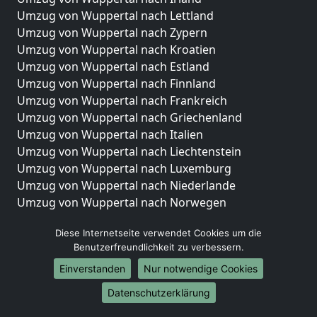
Umzug von Wuppertal nach Lettland
Umzug von Wuppertal nach Zypern
Umzug von Wuppertal nach Kroatien
Umzug von Wuppertal nach Estland
Umzug von Wuppertal nach Finnland
Umzug von Wuppertal nach Frankreich
Umzug von Wuppertal nach Griechenland
Umzug von Wuppertal nach Italien
Umzug von Wuppertal nach Liechtenstein
Umzug von Wuppertal nach Luxemburg
Umzug von Wuppertal nach Niederlande
Umzug von Wuppertal nach Norwegen
Umzüge-Deutschlandweit
Diese Internetseite verwendet Cookies um die
Benutzerfreundlichkeit zu verbessern.
Umzug von Wuppertal nach Berlin
Umzug von Wuppertal nach Hamburg
Einverstanden
Nur notwendige Cookies
Umzug von Wuppertal nach München
Datenschutzerklärung
Umzug von Wuppertal nach Köln