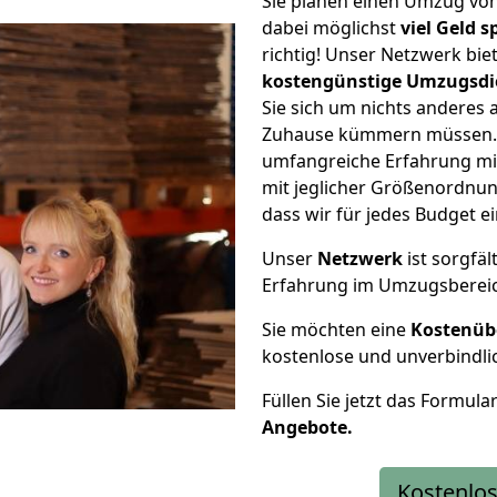
Sie planen einen Umzug vo
dabei möglichst
viel Geld 
richtig! Unser Netzwerk bi
kostengünstige Umzugsdi
Sie sich um nichts anderes 
Zuhause kümmern müssen. W
umfangreiche Erfahrung mi
mit jeglicher Größenordnun
dass wir für jedes Budget 
Unser
Netzwerk
ist sorgfäl
Erfahrung im Umzugsberei
Sie möchten eine
Kostenüb
kostenlose und unverbindli
Füllen Sie jetzt das Formula
Angebote.
Kostenlos