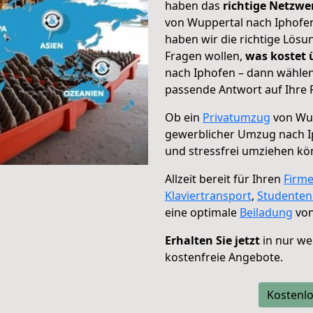
haben das
richtige Netzw
von Wuppertal nach Iphofen
haben wir die richtige Lösu
Fragen wollen,
was kostet
nach Iphofen – dann wählen
passende Antwort auf Ihre 
Ob ein
Privatumzug
von Wup
gewerblicher Umzug nach 
und stressfrei umziehen kö
Allzeit bereit für Ihren
Firm
Klaviertransport
,
Studente
eine optimale
Beiladung
von
Erhalten Sie jetzt
in nur we
kostenfreie Angebote.
Kostenlo