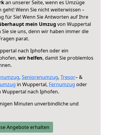
erk
an unserer Seite, wenn es Umzüge
 geht! Wenn Sie nicht weiterwissen –
ng für Sie! Wenn Sie Antworten auf Ihre
 überhaupt mein Umzug
von Wuppertal
 Sie sie uns, denn wir haben immer die
Fragen parat.
pertal nach Iphofen oder ein
Iphofen,
wir helfen
, damit Sie problemlos
nnen.
enumzug
,
Seniorenumzug
,
Tresor
– &
numzug
in Wuppertal,
Fernumzug
oder
 Wuppertal nach Iphofen.
nigen Minuten unverbindliche und
se Angebote erhalten