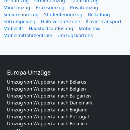
Fernumzug
Firmenumzug
Laborumzug
Mini Umzug
Praxisumzug
Privatumzug
Seniorenumzug
Studentenumzug
Beiladung
Entrümpelung
Halteverbotszone
Klaviertransport
Möbellift
Haushaltsauflösung
Möbeltaxi
Möbelmitfahrzentrale
Umzugskartons
Europa-Umzüge
Umzug von Wuppertal nach Belarus
Umzug von Wuppertal nach Belgien
Umzug von Wuppertal nach Bulgarien
Umzug von Wuppertal nach Dänemark
Umzug von Wuppertal nach England
Umzug von Wuppertal nach Portugal
Umzug von Wuppertal nach Bosnien