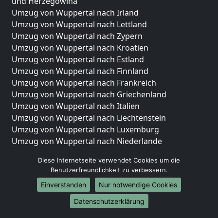
und Herzegowina
Umzug von Wuppertal nach Irland
Umzug von Wuppertal nach Lettland
Umzug von Wuppertal nach Zypern
Umzug von Wuppertal nach Kroatien
Umzug von Wuppertal nach Estland
Umzug von Wuppertal nach Finnland
Umzug von Wuppertal nach Frankreich
Umzug von Wuppertal nach Griechenland
Umzug von Wuppertal nach Italien
Umzug von Wuppertal nach Liechtenstein
Umzug von Wuppertal nach Luxemburg
Umzug von Wuppertal nach Niederlande
Umzug von Wuppertal nach Norwegen
Diese Internetseite verwendet Cookies um die
Umzüge-Deutschlandweit
Benutzerfreundlichkeit zu verbessern.
Einverstanden
Nur notwendige Cookies
Umzug von Wuppertal nach Berlin
Umzug von Wuppertal nach Hamburg
Datenschutzerklärung
Umzug von Wuppertal nach München