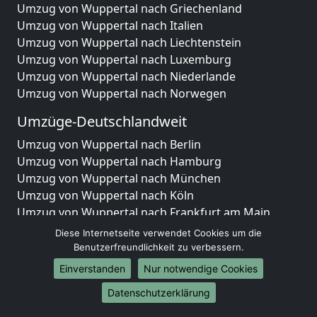
Umzug von Wuppertal nach Griechenland
Umzug von Wuppertal nach Italien
Umzug von Wuppertal nach Liechtenstein
Umzug von Wuppertal nach Luxemburg
Umzug von Wuppertal nach Niederlande
Umzug von Wuppertal nach Norwegen
Umzüge-Deutschlandweit
Umzug von Wuppertal nach Berlin
Umzug von Wuppertal nach Hamburg
Umzug von Wuppertal nach München
Umzug von Wuppertal nach Köln
Umzug von Wuppertal nach Frankfurt am Main
Umzug von Wuppertal nach Stuttgart
Diese Internetseite verwendet Cookies um die
Umzug von Wuppertal nach Düsseldorf
Benutzerfreundlichkeit zu verbessern.
Umzug von Wuppertal nach Leipzig
Einverstanden
Nur notwendige Cookies
Umzug von Wuppertal nach Dortmund
Datenschutzerklärung
Umzug von Wuppertal nach Essen
Umzug von Wuppertal nach Bremen