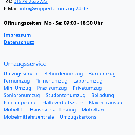
Tel.:
01579-2632723
E-Mail:
info@wuppertal-umzug-24.de
Öffnungszeiten:
Mo - Sa: 09:00 - 18:30 Uhr
Impressum
Datenschutz
Umzugsservice
Umzugsservice
Behördenumzug
Büroumzug
Fernumzug
Firmenumzug
Laborumzug
Mini Umzug
Praxisumzug
Privatumzug
Seniorenumzug
Studentenumzug
Beiladung
Entrümpelung
Halteverbotszone
Klaviertransport
Möbellift
Haushaltsauflösung
Möbeltaxi
Möbelmitfahrzentrale
Umzugskartons