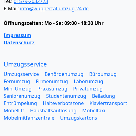
Tel.:
01579-2632723
E-Mail:
info@wuppertal-umzug-24.de
Öffnungszeiten:
Mo - Sa: 09:00 - 18:30 Uhr
Impressum
Datenschutz
Umzugsservice
Umzugsservice
Behördenumzug
Büroumzug
Fernumzug
Firmenumzug
Laborumzug
Mini Umzug
Praxisumzug
Privatumzug
Seniorenumzug
Studentenumzug
Beiladung
Entrümpelung
Halteverbotszone
Klaviertransport
Möbellift
Haushaltsauflösung
Möbeltaxi
Möbelmitfahrzentrale
Umzugskartons