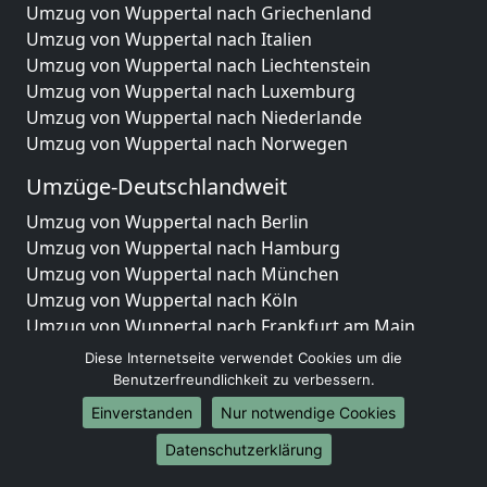
Umzug von Wuppertal nach Griechenland
Umzug von Wuppertal nach Italien
Umzug von Wuppertal nach Liechtenstein
Umzug von Wuppertal nach Luxemburg
Umzug von Wuppertal nach Niederlande
Umzug von Wuppertal nach Norwegen
Umzüge-Deutschlandweit
Umzug von Wuppertal nach Berlin
Umzug von Wuppertal nach Hamburg
Umzug von Wuppertal nach München
Umzug von Wuppertal nach Köln
Umzug von Wuppertal nach Frankfurt am Main
Umzug von Wuppertal nach Stuttgart
Diese Internetseite verwendet Cookies um die
Umzug von Wuppertal nach Düsseldorf
Benutzerfreundlichkeit zu verbessern.
Umzug von Wuppertal nach Leipzig
Einverstanden
Nur notwendige Cookies
Umzug von Wuppertal nach Dortmund
Datenschutzerklärung
Umzug von Wuppertal nach Essen
Umzug von Wuppertal nach Bremen