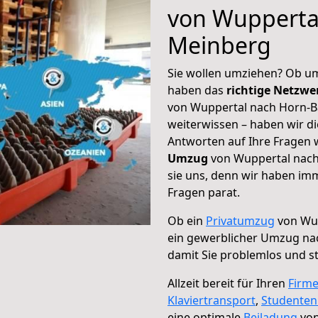
von Wupperta
Meinberg
Sie wollen umziehen? Ob um
haben das
richtige Netzw
von Wuppertal nach Horn-B
weiterwissen – haben wir di
Antworten auf Ihre Fragen 
Umzug
von Wuppertal nach
sie uns, denn wir haben im
Fragen parat.
Ob ein
Privatumzug
von Wup
ein gewerblicher Umzug na
damit Sie problemlos und s
Allzeit bereit für Ihren
Firm
Klaviertransport
,
Studente
eine optimale
Beiladung
von