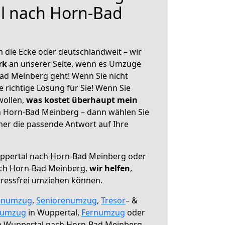
l nach Horn-Bad
 die Ecke oder deutschlandweit – wir
erk
an unserer Seite, wenn es Umzüge
ad Meinberg geht! Wenn Sie nicht
e richtige Lösung für Sie! Wenn Sie
wollen,
was kostet überhaupt mein
 Horn-Bad Meinberg – dann wählen Sie
mer die passende Antwort auf Ihre
pertal nach Horn-Bad Meinberg oder
ch Horn-Bad Meinberg,
wir helfen
,
tressfrei umziehen können.
enumzug
,
Seniorenumzug
,
Tresor
– &
numzug
in Wuppertal,
Fernumzug
oder
 Wuppertal nach Horn-Bad Meinberg.