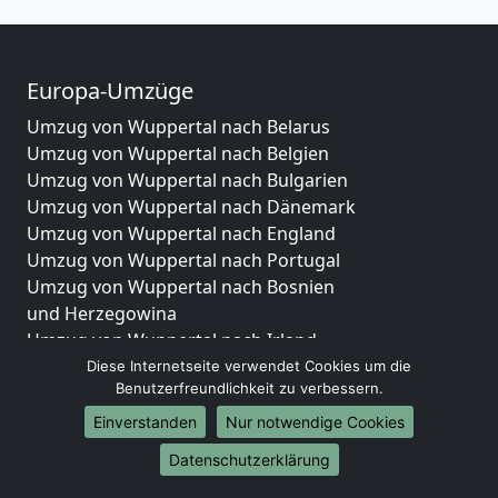
Europa-Umzüge
Umzug von Wuppertal nach Belarus
Umzug von Wuppertal nach Belgien
Umzug von Wuppertal nach Bulgarien
Umzug von Wuppertal nach Dänemark
Umzug von Wuppertal nach England
Umzug von Wuppertal nach Portugal
Umzug von Wuppertal nach Bosnien
und Herzegowina
Umzug von Wuppertal nach Irland
Umzug von Wuppertal nach Lettland
Diese Internetseite verwendet Cookies um die
Benutzerfreundlichkeit zu verbessern.
Umzug von Wuppertal nach Zypern
Umzug von Wuppertal nach Kroatien
Einverstanden
Nur notwendige Cookies
Umzug von Wuppertal nach Estland
Datenschutzerklärung
Umzug von Wuppertal nach Finnland