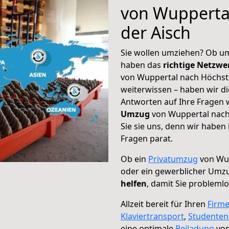
von Wupperta
der Aisch
Sie wollen umziehen? Ob um
haben das
richtige Netzw
von Wuppertal nach Höchsta
weiterwissen – haben wir di
Antworten auf Ihre Fragen 
Umzug
von Wuppertal nach
Sie sie uns, denn wir haben
Fragen parat.
Ob ein
Privatumzug
von Wup
oder ein gewerblicher Umzu
helfen
, damit Sie probleml
Allzeit bereit für Ihren
Firm
Klaviertransport
,
Studente
eine optimale
Beiladung
von