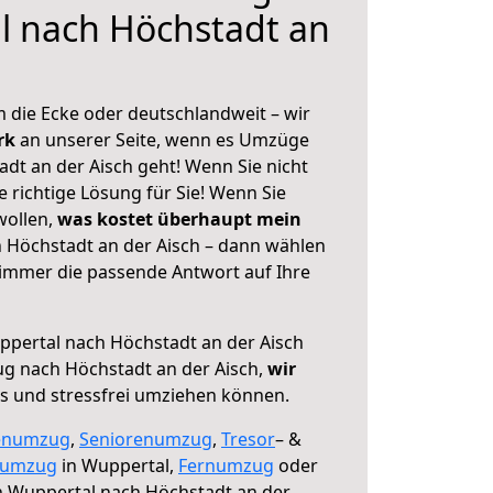
l nach Höchstadt an
 die Ecke oder deutschlandweit – wir
erk
an unserer Seite, wenn es Umzüge
dt an der Aisch geht! Wenn Sie nicht
e richtige Lösung für Sie! Wenn Sie
wollen,
was kostet überhaupt mein
 Höchstadt an der Aisch – dann wählen
 immer die passende Antwort auf Ihre
pertal nach Höchstadt an der Aisch
g nach Höchstadt an der Aisch,
wir
os und stressfrei umziehen können.
enumzug
,
Seniorenumzug
,
Tresor
– &
numzug
in Wuppertal,
Fernumzug
oder
 Wuppertal nach Höchstadt an der