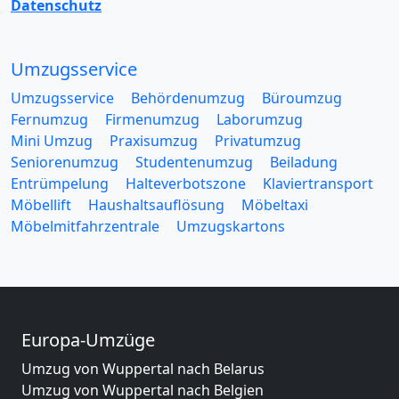
Datenschutz
Umzugsservice
Umzugsservice
Behördenumzug
Büroumzug
Fernumzug
Firmenumzug
Laborumzug
Mini Umzug
Praxisumzug
Privatumzug
Seniorenumzug
Studentenumzug
Beiladung
Entrümpelung
Halteverbotszone
Klaviertransport
Möbellift
Haushaltsauflösung
Möbeltaxi
Möbelmitfahrzentrale
Umzugskartons
Europa-Umzüge
Umzug von Wuppertal nach Belarus
Umzug von Wuppertal nach Belgien