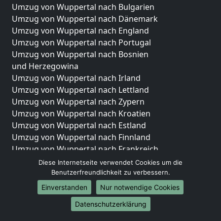
Umzug von Wuppertal nach Bulgarien
Umzug von Wuppertal nach Dänemark
Umzug von Wuppertal nach England
Umzug von Wuppertal nach Portugal
Umzug von Wuppertal nach Bosnien
und Herzegowina
Umzug von Wuppertal nach Irland
Umzug von Wuppertal nach Lettland
Umzug von Wuppertal nach Zypern
Umzug von Wuppertal nach Kroatien
Umzug von Wuppertal nach Estland
Umzug von Wuppertal nach Finnland
Umzug von Wuppertal nach Frankreich
Umzug von Wuppertal nach Griechenland
Diese Internetseite verwendet Cookies um die
Umzug von Wuppertal nach Italien
Benutzerfreundlichkeit zu verbessern.
Umzug von Wuppertal nach Liechtenstein
Einverstanden
Nur notwendige Cookies
Umzug von Wuppertal nach Luxemburg
Datenschutzerklärung
Umzug von Wuppertal nach Niederlande
Umzug von Wuppertal nach Norwegen