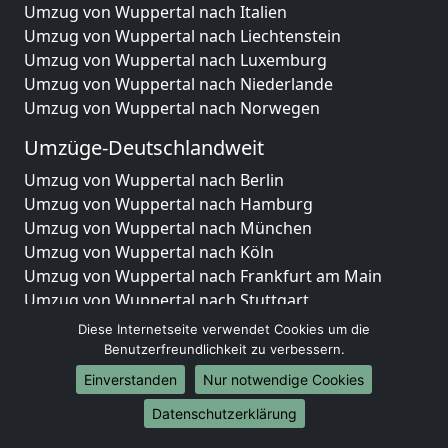
Umzug von Wuppertal nach Italien
Umzug von Wuppertal nach Liechtenstein
Umzug von Wuppertal nach Luxemburg
Umzug von Wuppertal nach Niederlande
Umzug von Wuppertal nach Norwegen
Umzüge-Deutschlandweit
Umzug von Wuppertal nach Berlin
Umzug von Wuppertal nach Hamburg
Umzug von Wuppertal nach München
Umzug von Wuppertal nach Köln
Umzug von Wuppertal nach Frankfurt am Main
Umzug von Wuppertal nach Stuttgart
Umzug von Wuppertal nach Düsseldorf
Diese Internetseite verwendet Cookies um die
Umzug von Wuppertal nach Leipzig
Benutzerfreundlichkeit zu verbessern.
Umzug von Wuppertal nach Dortmund
Einverstanden
Nur notwendige Cookies
Umzug von Wuppertal nach Essen
Datenschutzerklärung
Umzug von Wuppertal nach Bremen
Umzug von Wuppertal nach Dresden