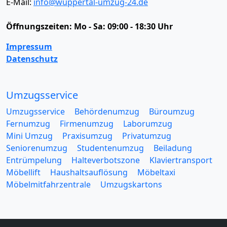
E-Mail:
info@wuppertal-umzug-24.de
Öffnungszeiten:
Mo - Sa: 09:00 - 18:30 Uhr
Impressum
Datenschutz
Umzugsservice
Umzugsservice
Behördenumzug
Büroumzug
Fernumzug
Firmenumzug
Laborumzug
Mini Umzug
Praxisumzug
Privatumzug
Seniorenumzug
Studentenumzug
Beiladung
Entrümpelung
Halteverbotszone
Klaviertransport
Möbellift
Haushaltsauflösung
Möbeltaxi
Möbelmitfahrzentrale
Umzugskartons