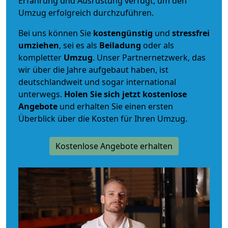
Erfahrung und Ausrüstung verfügt, um den
Umzug erfolgreich durchzuführen.
Bei uns können Sie
kostengünstig
und
stressfrei
umziehen
, sei es als
Beiladung
oder als
kompletter
Umzug
. Unser Partnernetzwerk, das
wir über die Jahre aufgebaut haben, ist
deutschlandweit und sogar international
unterwegs.
Holen Sie sich jetzt kostenlose
Angebote
und erhalten Sie einen ersten
Überblick über die Kosten für Ihren Umzug.
Kostenlose Angebote erhalten