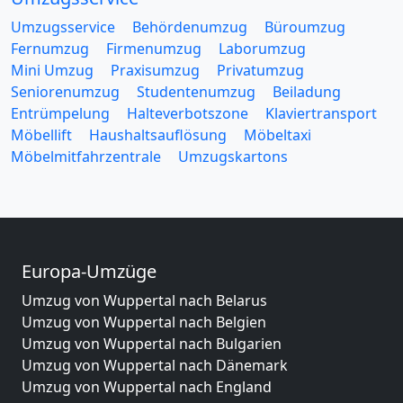
Umzugsservice
Behördenumzug
Büroumzug
Fernumzug
Firmenumzug
Laborumzug
Mini Umzug
Praxisumzug
Privatumzug
Seniorenumzug
Studentenumzug
Beiladung
Entrümpelung
Halteverbotszone
Klaviertransport
Möbellift
Haushaltsauflösung
Möbeltaxi
Möbelmitfahrzentrale
Umzugskartons
Europa-Umzüge
Umzug von Wuppertal nach Belarus
Umzug von Wuppertal nach Belgien
Umzug von Wuppertal nach Bulgarien
Umzug von Wuppertal nach Dänemark
Umzug von Wuppertal nach England