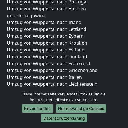
Umzug von Wuppertal nach Portugal
Umzug von Wuppertal nach Bosnien
und Herzegowina
Umzug von Wuppertal nach Irland
Umzug von Wuppertal nach Lettland
Umzug von Wuppertal nach Zypern
Umzug von Wuppertal nach Kroatien
Umzug von Wuppertal nach Estland
Umzug von Wuppertal nach Finnland
Umzug von Wuppertal nach Frankreich
Umzug von Wuppertal nach Griechenland
Umzug von Wuppertal nach Italien
Umzug von Wuppertal nach Liechtenstein
Umzug von Wuppertal nach Luxemburg
Diese Internetseite verwendet Cookies um die
Umzug von Wuppertal nach Niederlande
Benutzerfreundlichkeit zu verbessern.
Umzug von Wuppertal nach Norwegen
Einverstanden
Nur notwendige Cookies
Umzüge-Deutschlandweit
Datenschutzerklärung
Umzug von Wuppertal nach Berlin