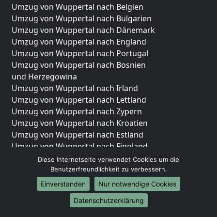
Umzug von Wuppertal nach Belgien
Umzug von Wuppertal nach Bulgarien
Umzug von Wuppertal nach Dänemark
Umzug von Wuppertal nach England
Umzug von Wuppertal nach Portugal
Umzug von Wuppertal nach Bosnien
und Herzegowina
Umzug von Wuppertal nach Irland
Umzug von Wuppertal nach Lettland
Umzug von Wuppertal nach Zypern
Umzug von Wuppertal nach Kroatien
Umzug von Wuppertal nach Estland
Umzug von Wuppertal nach Finnland
Umzug von Wuppertal nach Frankreich
Diese Internetseite verwendet Cookies um die
Umzug von Wuppertal nach Griechenland
Benutzerfreundlichkeit zu verbessern.
Umzug von Wuppertal nach Italien
Einverstanden
Nur notwendige Cookies
Umzug von Wuppertal nach Liechtenstein
Datenschutzerklärung
Umzug von Wuppertal nach Luxemburg
Umzug von Wuppertal nach Niederlande