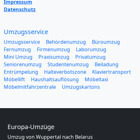
Impressum
Datenschutz
Umzugsservice
Umzugsservice
Behördenumzug
Büroumzug
Fernumzug
Firmenumzug
Laborumzug
Mini Umzug
Praxisumzug
Privatumzug
Seniorenumzug
Studentenumzug
Beiladung
Entrümpelung
Halteverbotszone
Klaviertransport
Möbellift
Haushaltsauflösung
Möbeltaxi
Möbelmitfahrzentrale
Umzugskartons
Europa-Umzüge
Umzug von Wuppertal nach Belarus