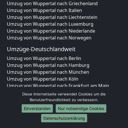
Umzug von Wuppertal nach Griechenland
Umzug von Wuppertal nach Italien
Umzug von Wuppertal nach Liechtenstein
Umzug von Wuppertal nach Luxemburg
Umzug von Wuppertal nach Niederlande
Umzug von Wuppertal nach Norwegen
Umzüge-Deutschlandweit
Umzug von Wuppertal nach Berlin
Umzug von Wuppertal nach Hamburg
Umzug von Wuppertal nach München
Umzug von Wuppertal nach Köln
Umzug von Wuppertal nach Frankfurt am Main
Umzug von Wuppertal nach Stuttgart
Diese Internetseite verwendet Cookies um die
Umzug von Wuppertal nach Düsseldorf
Benutzerfreundlichkeit zu verbessern.
Umzug von Wuppertal nach Leipzig
Einverstanden
Nur notwendige Cookies
Umzug von Wuppertal nach Dortmund
Datenschutzerklärung
Umzug von Wuppertal nach Essen
Umzug von Wuppertal nach Bremen