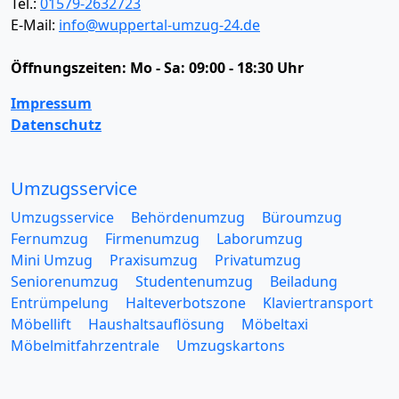
Tel.:
01579-2632723
E-Mail:
info@wuppertal-umzug-24.de
Öffnungszeiten:
Mo - Sa: 09:00 - 18:30 Uhr
Impressum
Datenschutz
Umzugsservice
Umzugsservice
Behördenumzug
Büroumzug
Fernumzug
Firmenumzug
Laborumzug
Mini Umzug
Praxisumzug
Privatumzug
Seniorenumzug
Studentenumzug
Beiladung
Entrümpelung
Halteverbotszone
Klaviertransport
Möbellift
Haushaltsauflösung
Möbeltaxi
Möbelmitfahrzentrale
Umzugskartons