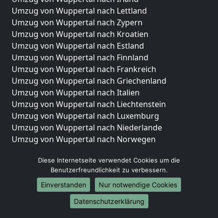
Umzug von Wuppertal nach Lettland
Umzug von Wuppertal nach Zypern
Umzug von Wuppertal nach Kroatien
Umzug von Wuppertal nach Estland
Umzug von Wuppertal nach Finnland
Umzug von Wuppertal nach Frankreich
Umzug von Wuppertal nach Griechenland
Umzug von Wuppertal nach Italien
Umzug von Wuppertal nach Liechtenstein
Umzug von Wuppertal nach Luxemburg
Umzug von Wuppertal nach Niederlande
Umzug von Wuppertal nach Norwegen
Umzüge-Deutschlandweit
Diese Internetseite verwendet Cookies um die
Benutzerfreundlichkeit zu verbessern.
Umzug von Wuppertal nach Berlin
Umzug von Wuppertal nach Hamburg
Einverstanden
Nur notwendige Cookies
Umzug von Wuppertal nach München
Datenschutzerklärung
Umzug von Wuppertal nach Köln