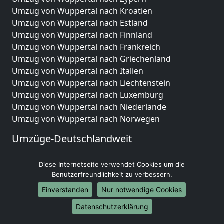
Umzug von Wuppertal nach Kroatien
Umzug von Wuppertal nach Estland
Umzug von Wuppertal nach Finnland
Umzug von Wuppertal nach Frankreich
Umzug von Wuppertal nach Griechenland
Umzug von Wuppertal nach Italien
Umzug von Wuppertal nach Liechtenstein
Umzug von Wuppertal nach Luxemburg
Umzug von Wuppertal nach Niederlande
Umzug von Wuppertal nach Norwegen
Umzüge-Deutschlandweit
Umzug von Wuppertal nach Berlin
Diese Internetseite verwendet Cookies um die
Umzug von Wuppertal nach Hamburg
Benutzerfreundlichkeit zu verbessern.
Umzug von Wuppertal nach München
Umzug von Wuppertal nach Köln
Einverstanden
Nur notwendige Cookies
Umzug von Wuppertal nach Frankfurt am Main
Datenschutzerklärung
Umzug von Wuppertal nach Stuttgart