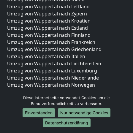
Umzug von Wuppertal nach Lettland
Umzug von Wuppertal nach Zypern
Umzug von Wuppertal nach Kroatien
Umzug von Wuppertal nach Estland
Umzug von Wuppertal nach Finnland
Umzug von Wuppertal nach Frankreich
Umzug von Wuppertal nach Griechenland
Umzug von Wuppertal nach Italien
Umzug von Wuppertal nach Liechtenstein
Umzug von Wuppertal nach Luxemburg
Umzug von Wuppertal nach Niederlande
Umzug von Wuppertal nach Norwegen
Umzüge-Deutschlandweit
Diese Internetseite verwendet Cookies um die
Benutzerfreundlichkeit zu verbessern.
Umzug von Wuppertal nach Berlin
Umzug von Wuppertal nach Hamburg
Einverstanden
Nur notwendige Cookies
Umzug von Wuppertal nach München
Datenschutzerklärung
Umzug von Wuppertal nach Köln