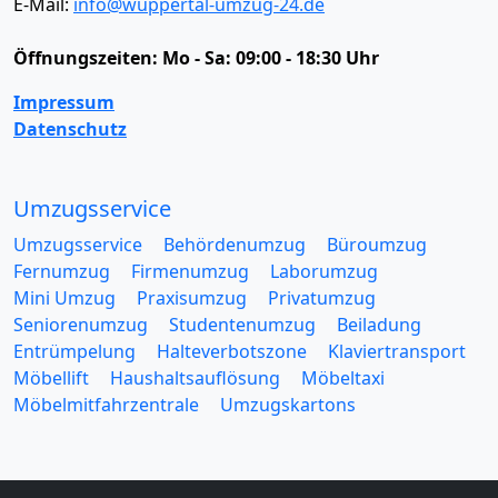
E-Mail:
info@wuppertal-umzug-24.de
Öffnungszeiten:
Mo - Sa: 09:00 - 18:30 Uhr
Impressum
Datenschutz
Umzugsservice
Umzugsservice
Behördenumzug
Büroumzug
Fernumzug
Firmenumzug
Laborumzug
Mini Umzug
Praxisumzug
Privatumzug
Seniorenumzug
Studentenumzug
Beiladung
Entrümpelung
Halteverbotszone
Klaviertransport
Möbellift
Haushaltsauflösung
Möbeltaxi
Möbelmitfahrzentrale
Umzugskartons