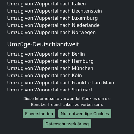
Umzug von Wuppertal nach Italien
Umzug von Wuppertal nach Liechtenstein
Umzug von Wuppertal nach Luxemburg
Umzug von Wuppertal nach Niederlande
Umzug von Wuppertal nach Norwegen
Umzüge-Deutschlandweit
Umzug von Wuppertal nach Berlin
Umzug von Wuppertal nach Hamburg
Umzug von Wuppertal nach München
Umzug von Wuppertal nach Köln
Umzug von Wuppertal nach Frankfurt am Main
Umzug von Wuppertal nach Stuttgart
Umzug von Wuppertal nach Düsseldorf
Diese Internetseite verwendet Cookies um die
Umzug von Wuppertal nach Leipzig
Benutzerfreundlichkeit zu verbessern.
Umzug von Wuppertal nach Dortmund
Einverstanden
Nur notwendige Cookies
Umzug von Wuppertal nach Essen
Datenschutzerklärung
Umzug von Wuppertal nach Bremen
Umzug von Wuppertal nach Dresden