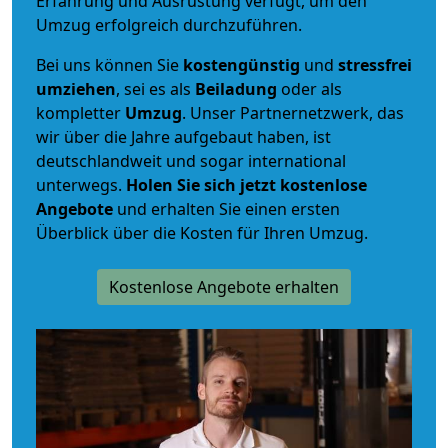
Erfahrung und Ausrüstung verfügt, um den
Umzug erfolgreich durchzuführen.
Bei uns können Sie
kostengünstig
und
stressfrei
umziehen
, sei es als
Beiladung
oder als
kompletter
Umzug
. Unser Partnernetzwerk, das
wir über die Jahre aufgebaut haben, ist
deutschlandweit und sogar international
unterwegs.
Holen Sie sich jetzt kostenlose
Angebote
und erhalten Sie einen ersten
Überblick über die Kosten für Ihren Umzug.
Kostenlose Angebote erhalten