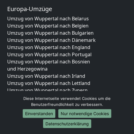
Europa-Umzüge
Umzug von Wuppertal nach Belarus
Umzug von Wuppertal nach Belgien
Umzug von Wuppertal nach Bulgarien
Umzug von Wuppertal nach Dänemark
Umzug von Wuppertal nach England
Umzug von Wuppertal nach Portugal
Umzug von Wuppertal nach Bosnien
und Herzegowina
Umzug von Wuppertal nach Irland
Umzug von Wuppertal nach Lettland
Umzug von Wuppertal nach Zypern
Umzug von Wuppertal nach Kroatien
Diese Internetseite verwendet Cookies um die
Umzug von Wuppertal nach Estland
Benutzerfreundlichkeit zu verbessern.
Umzug von Wuppertal nach Finnland
Einverstanden
Nur notwendige Cookies
Umzug von Wuppertal nach Frankreich
Datenschutzerklärung
Umzug von Wuppertal nach Griechenland
Umzug von Wuppertal nach Italien