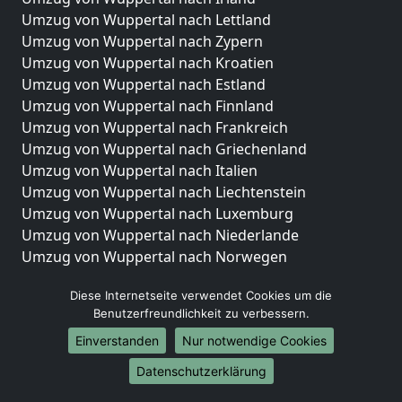
Umzug von Wuppertal nach Lettland
Umzug von Wuppertal nach Zypern
Umzug von Wuppertal nach Kroatien
Umzug von Wuppertal nach Estland
Umzug von Wuppertal nach Finnland
Umzug von Wuppertal nach Frankreich
Umzug von Wuppertal nach Griechenland
Umzug von Wuppertal nach Italien
Umzug von Wuppertal nach Liechtenstein
Umzug von Wuppertal nach Luxemburg
Umzug von Wuppertal nach Niederlande
Umzug von Wuppertal nach Norwegen
Umzüge-Deutschlandweit
Diese Internetseite verwendet Cookies um die
Benutzerfreundlichkeit zu verbessern.
Umzug von Wuppertal nach Berlin
Umzug von Wuppertal nach Hamburg
Einverstanden
Nur notwendige Cookies
Umzug von Wuppertal nach München
Datenschutzerklärung
Umzug von Wuppertal nach Köln