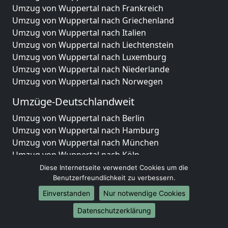
Umzug von Wuppertal nach Frankreich
Umzug von Wuppertal nach Griechenland
Umzug von Wuppertal nach Italien
Umzug von Wuppertal nach Liechtenstein
Umzug von Wuppertal nach Luxemburg
Umzug von Wuppertal nach Niederlande
Umzug von Wuppertal nach Norwegen
Umzüge-Deutschlandweit
Umzug von Wuppertal nach Berlin
Umzug von Wuppertal nach Hamburg
Umzug von Wuppertal nach München
Umzug von Wuppertal nach Köln
Umzug von Wuppertal nach Frankfurt am Main
Diese Internetseite verwendet Cookies um die
Umzug von Wuppertal nach Stuttgart
Benutzerfreundlichkeit zu verbessern.
Umzug von Wuppertal nach Düsseldorf
Einverstanden
Nur notwendige Cookies
Umzug von Wuppertal nach Leipzig
Datenschutzerklärung
Umzug von Wuppertal nach Dortmund
Umzug von Wuppertal nach Essen