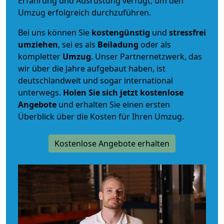
Erfahrung und Ausrüstung verfügt, um den
Umzug erfolgreich durchzuführen.
Bei uns können Sie
kostengünstig
und
stressfrei
umziehen
, sei es als
Beiladung
oder als
kompletter
Umzug
. Unser Partnernetzwerk, das
wir über die Jahre aufgebaut haben, ist
deutschlandweit und sogar international
unterwegs.
Holen Sie sich jetzt kostenlose
Angebote
und erhalten Sie einen ersten
Überblick über die Kosten für Ihren Umzug.
Kostenlose Angebote erhalten