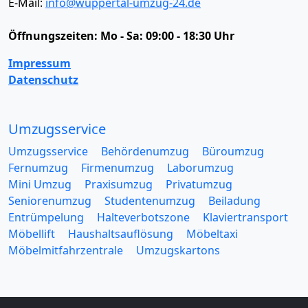
E-Mail:
info@wuppertal-umzug-24.de
Öffnungszeiten:
Mo - Sa: 09:00 - 18:30 Uhr
Impressum
Datenschutz
Umzugsservice
Umzugsservice
Behördenumzug
Büroumzug
Fernumzug
Firmenumzug
Laborumzug
Mini Umzug
Praxisumzug
Privatumzug
Seniorenumzug
Studentenumzug
Beiladung
Entrümpelung
Halteverbotszone
Klaviertransport
Möbellift
Haushaltsauflösung
Möbeltaxi
Möbelmitfahrzentrale
Umzugskartons