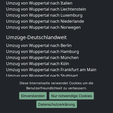
Umzug von Wuppertal nach Italien
Umzug von Wuppertal nach Liechtenstein
Umzug von Wuppertal nach Luxemburg
Umzug von Wuppertal nach Niederlande
Umzug von Wuppertal nach Norwegen
Umzüge-Deutschlandweit
Umzug von Wuppertal nach Berlin
Umzug von Wuppertal nach Hamburg
Umzug von Wuppertal nach München
Umzug von Wuppertal nach Köln
Umzug von Wuppertal nach Frankfurt am Main
Umzug von Wuppertal nach Stuttgart
Umzug von Wuppertal nach Düsseldorf
Diese Internetseite verwendet Cookies um die
Umzug von Wuppertal nach Leipzig
Benutzerfreundlichkeit zu verbessern.
Umzug von Wuppertal nach Dortmund
Einverstanden
Nur notwendige Cookies
Umzug von Wuppertal nach Essen
Datenschutzerklärung
Umzug von Wuppertal nach Bremen
Umzug von Wuppertal nach Dresden