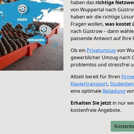
haben das
richtige Netzw
von Wuppertal nach Güstrow
haben wir die richtige Lösu
Fragen wollen,
was kostet
nach Güstrow – dann wählen
passende Antwort auf Ihre 
Ob ein
Privatumzug
von Wup
gewerblicher Umzug nach 
problemlos und stressfrei 
Allzeit bereit für Ihren
Firm
Klaviertransport
,
Studente
eine optimale
Beiladung
von
Erhalten Sie jetzt
in nur we
kostenfreie Angebote.
Kostenlo