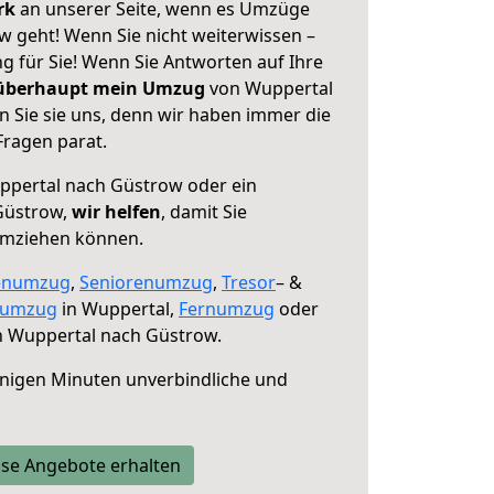
erk
an unserer Seite, wenn es Umzüge
 geht! Wenn Sie nicht weiterwissen –
ng für Sie! Wenn Sie Antworten auf Ihre
 überhaupt mein Umzug
von Wuppertal
 Sie sie uns, denn wir haben immer die
Fragen parat.
pertal nach Güstrow oder ein
Güstrow,
wir helfen
, damit Sie
umziehen können.
enumzug
,
Seniorenumzug
,
Tresor
– &
numzug
in Wuppertal,
Fernumzug
oder
 Wuppertal nach Güstrow.
nigen Minuten unverbindliche und
se Angebote erhalten