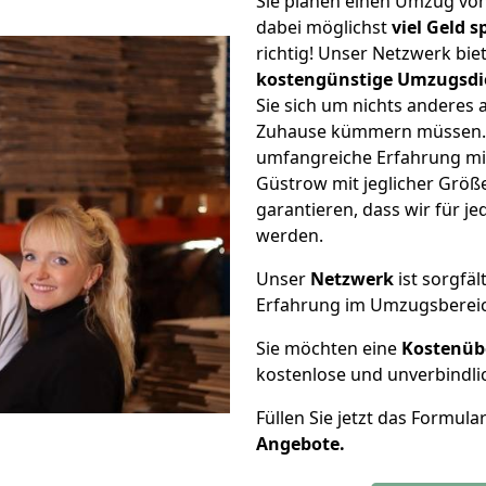
Sie planen einen Umzug vo
dabei möglichst
viel Geld 
richtig! Unser Netzwerk bi
kostengünstige Umzugsdi
Sie sich um nichts anderes 
Zuhause kümmern müssen. W
umfangreiche Erfahrung m
Güstrow mit jeglicher Grö
garantieren, dass wir für j
werden.
Unser
Netzwerk
ist sorgfäl
Erfahrung im Umzugsberei
Sie möchten eine
Kostenüb
kostenlose und unverbindli
Füllen Sie jetzt das Formula
Angebote.