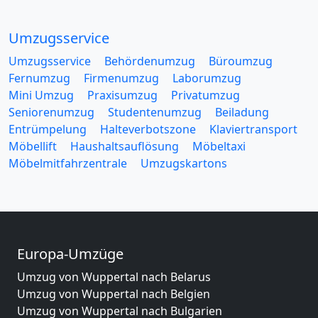
Umzugsservice
Umzugsservice
Behördenumzug
Büroumzug
Fernumzug
Firmenumzug
Laborumzug
Mini Umzug
Praxisumzug
Privatumzug
Seniorenumzug
Studentenumzug
Beiladung
Entrümpelung
Halteverbotszone
Klaviertransport
Möbellift
Haushaltsauflösung
Möbeltaxi
Möbelmitfahrzentrale
Umzugskartons
Europa-Umzüge
Umzug von Wuppertal nach Belarus
Umzug von Wuppertal nach Belgien
Umzug von Wuppertal nach Bulgarien