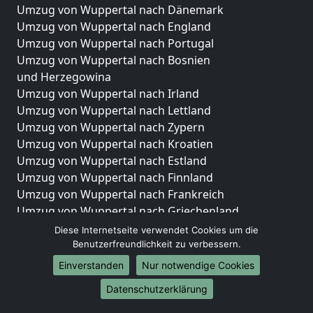
Umzug von Wuppertal nach Dänemark
Umzug von Wuppertal nach England
Umzug von Wuppertal nach Portugal
Umzug von Wuppertal nach Bosnien
und Herzegowina
Umzug von Wuppertal nach Irland
Umzug von Wuppertal nach Lettland
Umzug von Wuppertal nach Zypern
Umzug von Wuppertal nach Kroatien
Umzug von Wuppertal nach Estland
Umzug von Wuppertal nach Finnland
Umzug von Wuppertal nach Frankreich
Umzug von Wuppertal nach Griechenland
Umzug von Wuppertal nach Italien
Diese Internetseite verwendet Cookies um die
Umzug von Wuppertal nach Liechtenstein
Benutzerfreundlichkeit zu verbessern.
Umzug von Wuppertal nach Luxemburg
Einverstanden
Nur notwendige Cookies
Umzug von Wuppertal nach Niederlande
Datenschutzerklärung
Umzug von Wuppertal nach Norwegen