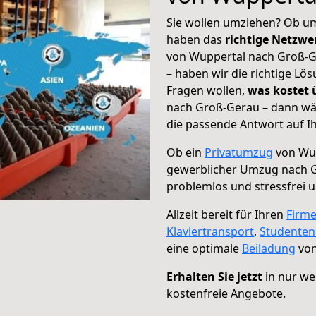
Sie wollen umziehen? Ob um
haben das
richtige Netzw
von Wuppertal nach Groß-Ge
– haben wir die richtige Lö
Fragen wollen,
was kostet
nach Groß-Gerau – dann wäh
die passende Antwort auf Ih
Ob ein
Privatumzug
von Wup
gewerblicher Umzug nach 
problemlos und stressfrei 
Allzeit bereit für Ihren
Firm
Klaviertransport
,
Studente
eine optimale
Beiladung
von
Erhalten Sie jetzt
in nur we
kostenfreie Angebote.