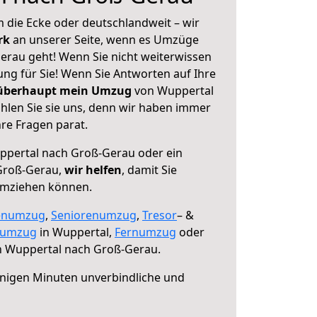
 die Ecke oder deutschlandweit – wir
erk
an unserer Seite, wenn es Umzüge
rau geht! Wenn Sie nicht weiterwissen
sung für Sie! Wenn Sie Antworten auf Ihre
 überhaupt mein Umzug
von Wuppertal
len Sie sie uns, denn wir haben immer
re Fragen parat.
pertal nach Groß-Gerau oder ein
Groß-Gerau,
wir helfen
, damit Sie
umziehen können.
enumzug
,
Seniorenumzug
,
Tresor
– &
numzug
in Wuppertal,
Fernumzug
oder
 Wuppertal nach Groß-Gerau.
nigen Minuten unverbindliche und