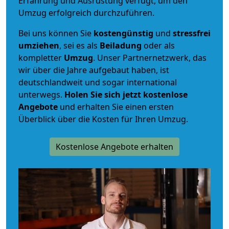
Erfahrung und Ausrüstung verfügt, um den
Umzug erfolgreich durchzuführen.
Bei uns können Sie
kostengünstig
und
stressfrei
umziehen
, sei es als
Beiladung
oder als
kompletter
Umzug
. Unser Partnernetzwerk, das
wir über die Jahre aufgebaut haben, ist
deutschlandweit und sogar international
unterwegs.
Holen Sie sich jetzt kostenlose
Angebote
und erhalten Sie einen ersten
Überblick über die Kosten für Ihren Umzug.
Kostenlose Angebote erhalten