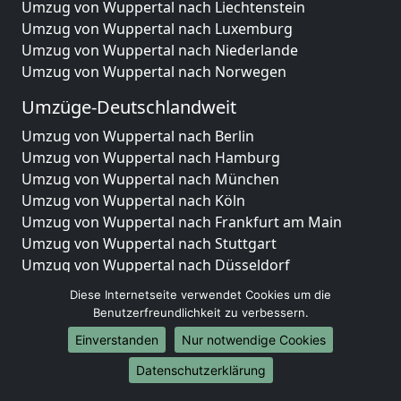
Umzug von Wuppertal nach Liechtenstein
Umzug von Wuppertal nach Luxemburg
Umzug von Wuppertal nach Niederlande
Umzug von Wuppertal nach Norwegen
Umzüge-Deutschlandweit
Umzug von Wuppertal nach Berlin
Umzug von Wuppertal nach Hamburg
Umzug von Wuppertal nach München
Umzug von Wuppertal nach Köln
Umzug von Wuppertal nach Frankfurt am Main
Umzug von Wuppertal nach Stuttgart
Umzug von Wuppertal nach Düsseldorf
Umzug von Wuppertal nach Leipzig
Diese Internetseite verwendet Cookies um die
Umzug von Wuppertal nach Dortmund
Benutzerfreundlichkeit zu verbessern.
Umzug von Wuppertal nach Essen
Einverstanden
Nur notwendige Cookies
Umzug von Wuppertal nach Bremen
Umzug von Wuppertal nach Dresden
Datenschutzerklärung
Umzug von Wuppertal nach Hannover