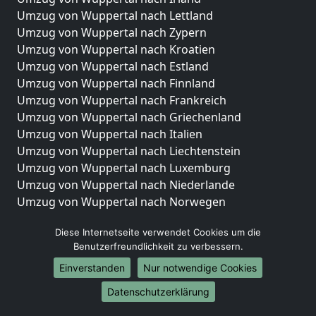
Umzug von Wuppertal nach Lettland
Umzug von Wuppertal nach Zypern
Umzug von Wuppertal nach Kroatien
Umzug von Wuppertal nach Estland
Umzug von Wuppertal nach Finnland
Umzug von Wuppertal nach Frankreich
Umzug von Wuppertal nach Griechenland
Umzug von Wuppertal nach Italien
Umzug von Wuppertal nach Liechtenstein
Umzug von Wuppertal nach Luxemburg
Umzug von Wuppertal nach Niederlande
Umzug von Wuppertal nach Norwegen
Umzüge-Deutschlandweit
Diese Internetseite verwendet Cookies um die
Benutzerfreundlichkeit zu verbessern.
Umzug von Wuppertal nach Berlin
Umzug von Wuppertal nach Hamburg
Einverstanden
Nur notwendige Cookies
Umzug von Wuppertal nach München
Datenschutzerklärung
Umzug von Wuppertal nach Köln