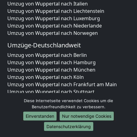
Umzug von Wuppertal nach Italien
Umzug von Wuppertal nach Liechtenstein
Umzug von Wuppertal nach Luxemburg
Umzug von Wuppertal nach Niederlande
Umzug von Wuppertal nach Norwegen
Umzüge-Deutschlandweit
Umzug von Wuppertal nach Berlin
Umzug von Wuppertal nach Hamburg
Umzug von Wuppertal nach München
Umzug von Wuppertal nach Köln
Umzug von Wuppertal nach Frankfurt am Main
Umzug von Wuppertal nach Stuttgart
Umzug von Wuppertal nach Düsseldorf
Diese Internetseite verwendet Cookies um die
Umzug von Wuppertal nach Leipzig
Benutzerfreundlichkeit zu verbessern.
Umzug von Wuppertal nach Dortmund
Einverstanden
Nur notwendige Cookies
Umzug von Wuppertal nach Essen
Datenschutzerklärung
Umzug von Wuppertal nach Bremen
Umzug von Wuppertal nach Dresden