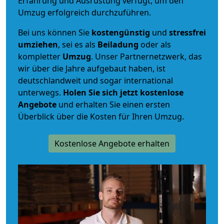
Erfahrung und Ausrüstung verfügt, um den
Umzug erfolgreich durchzuführen.
Bei uns können Sie
kostengünstig
und
stressfrei
umziehen
, sei es als
Beiladung
oder als
kompletter
Umzug
. Unser Partnernetzwerk, das
wir über die Jahre aufgebaut haben, ist
deutschlandweit und sogar international
unterwegs.
Holen Sie sich jetzt kostenlose
Angebote
und erhalten Sie einen ersten
Überblick über die Kosten für Ihren Umzug.
Kostenlose Angebote erhalten