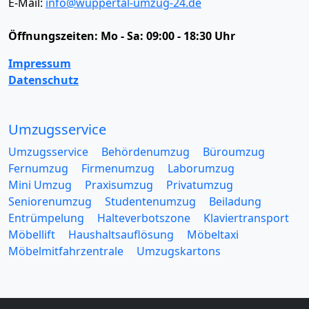
E-Mail:
info@wuppertal-umzug-24.de
Öffnungszeiten:
Mo - Sa: 09:00 - 18:30 Uhr
Impressum
Datenschutz
Umzugsservice
Umzugsservice
Behördenumzug
Büroumzug
Fernumzug
Firmenumzug
Laborumzug
Mini Umzug
Praxisumzug
Privatumzug
Seniorenumzug
Studentenumzug
Beiladung
Entrümpelung
Halteverbotszone
Klaviertransport
Möbellift
Haushaltsauflösung
Möbeltaxi
Möbelmitfahrzentrale
Umzugskartons