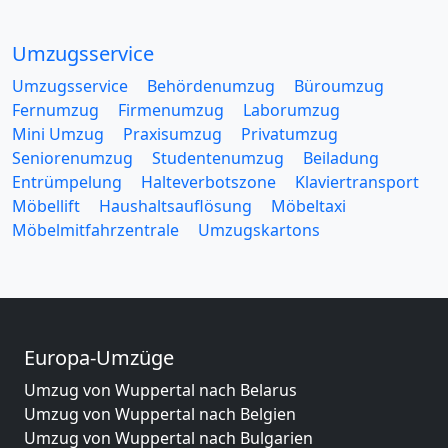
Umzugsservice
Umzugsservice
Behördenumzug
Büroumzug
Fernumzug
Firmenumzug
Laborumzug
Mini Umzug
Praxisumzug
Privatumzug
Seniorenumzug
Studentenumzug
Beiladung
Entrümpelung
Halteverbotszone
Klaviertransport
Möbellift
Haushaltsauflösung
Möbeltaxi
Möbelmitfahrzentrale
Umzugskartons
Europa-Umzüge
Umzug von Wuppertal nach Belarus
Umzug von Wuppertal nach Belgien
Umzug von Wuppertal nach Bulgarien