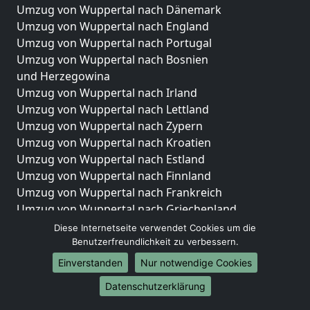
Umzug von Wuppertal nach Dänemark
Umzug von Wuppertal nach England
Umzug von Wuppertal nach Portugal
Umzug von Wuppertal nach Bosnien
und Herzegowina
Umzug von Wuppertal nach Irland
Umzug von Wuppertal nach Lettland
Umzug von Wuppertal nach Zypern
Umzug von Wuppertal nach Kroatien
Umzug von Wuppertal nach Estland
Umzug von Wuppertal nach Finnland
Umzug von Wuppertal nach Frankreich
Umzug von Wuppertal nach Griechenland
Umzug von Wuppertal nach Italien
Diese Internetseite verwendet Cookies um die
Umzug von Wuppertal nach Liechtenstein
Benutzerfreundlichkeit zu verbessern.
Umzug von Wuppertal nach Luxemburg
Einverstanden
Nur notwendige Cookies
Umzug von Wuppertal nach Niederlande
Datenschutzerklärung
Umzug von Wuppertal nach Norwegen